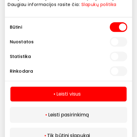
Daugiau informacijos rasite čia:
Slapukų politika
Sutikimo
Būtini
pasirinkimas
Nuostatos
Restoranai
Statistika
Pasaulio virtuvės po
Rinkodara
vienu stogu
Leisti visus
Visi restoranai
Leisti pasirinkimą
Tik būtini slapukai