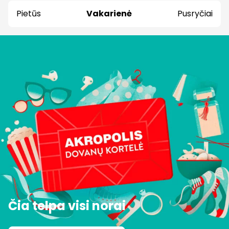
Pietūs
Vakarienė
Pusryčiai
Čia telpa visi norai