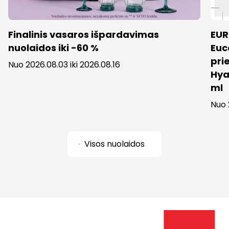
Finalinis vasaros išpardavimas
EUR
nuolaidos iki -60 %
Euc
pri
Nuo 2026.08.03 iki 2026.08.16
Hya
ml
Nuo 
Visos nuolaidos