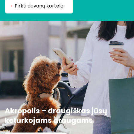
Pirkti dovanų kortelę
Akropolis – draugiškas jūsų
keturkojams draugams