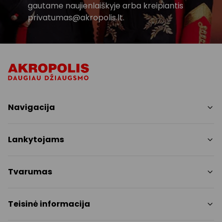
gautame naujienlaiškyje arba kreipiantis
privatumas@akropolis.lt.
Navigacija
Parduotuvės
Lankytojams
Paslaugos
Restoranai
PC planas
Tvarumas
Pramogos
Nemokami patogumai
Draugiški gyvūnams
Tvarumo tikslai
Teisinė informacija
Kontaktai
Tvarumo ataskaita