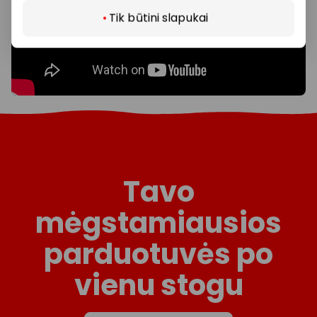
Tik būtini slapukai
Tavo
mėgstamiausios
parduotuvės po
vienu stogu