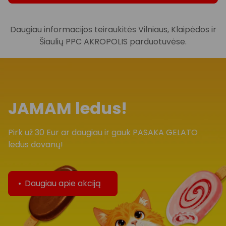
Daugiau informacijos teiraukitės Vilniaus, Klaipėdos ir
Šiaulių PPC AKROPOLIS parduotuvėse.
JAMAM ledus!
Išvalyti
Apply categories
Pirk už 30 Eur ar daugiau ir gauk PASAKA GELATO
ledus dovanų!
Daugiau apie akciją