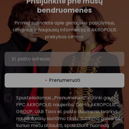
Prisijunkite prie mūsų
bendruomenės
Pirmieji sužinokite apie geriausius pasiūlymus,
renginius ir naujausią informaciją iš AKROPOLIS
prekybos centro.
Prenumeruoti
Spustelėdamas „Prenumeruoti“ sutinki gauti
PPC AKROPOLIS naujienas. Dėl to AKROPOLIS
GROUP, UAB Tavo el. pašto duomenis tvarkys
naujienlaiškių siuntimo tikslu. Sutikimą galėsi bet
kuriuo metu atšaukti, spaudžiant nuorodą