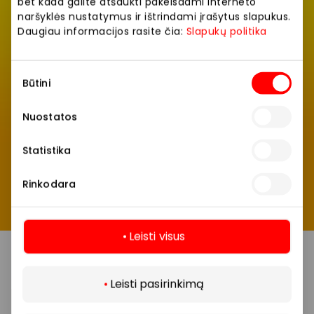
bet kada galite atšaukti pakeisdami interneto
naršyklės nustatymus ir ištrindami įrašytus slapukus.
Jų AKROPOLIO alėjose lauks tikrai daug – tik tris
Daugiau informacijos rasite čia:
Slapukų politika
dienas ir tik didžiųjų nuolaidų dienų JAMAM metu.
Gaudyk savo mėgstamus skanėstus!
Sutikimo
Būtini
pasirinkimas
Nuostatos
Statistika
Rinkodara
Leisti visus
Daugiau
Leisti pasirinkimą