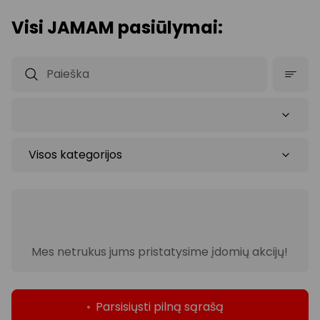
Visi JAMAM pasiūlymai:
Mes netrukus jums pristatysime įdomių akcijų!
Parsisiųsti pilną sąrašą