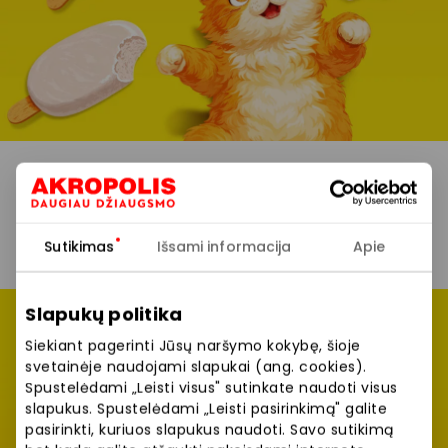
Sutikimas
Išsami informacija
Apie
Slapukų politika
Siekiant pagerinti Jūsų naršymo kokybę, šioje
svetainėje naudojami slapukai (ang. cookies).
JAMAM partnerių
Spustelėdami „Leisti visus" sutinkate naudoti visus
slapukus. Spustelėdami „Leisti pasirinkimą" galite
dovanos!
pasirinkti, kuriuos slapukus naudoti. Savo sutikimą