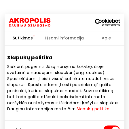
This content is password-protected. To view it,
please enter the password below.
Sutikimas
Išsami informacija
Apie
Slapukų politika
Siekiant pagerinti Jūsų naršymo kokybę, šioje
svetainėje naudojami slapukai (ang. cookies).
Spustelėdami „Leisti visus" sutinkate naudoti visus
slapukus. Spustelėdami „Leisti pasirinkimą" galite
pasirinkti, kuriuos slapukus naudoti. Savo sutikimą
bet kada galite atšaukti pakeisdami interneto
naršyklės nustatymus ir ištrindami įrašytus slapukus.
Daugiau informacijos rasite čia:
Slapukų politika
Sutikimo