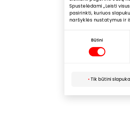
Spustelėdami „Leisti visus
pasirinkti, kuriuos slapu
naršyklės nustatymus ir i
Sutikimo
pasirinkimas
Būtini
Tik būtini slapuka