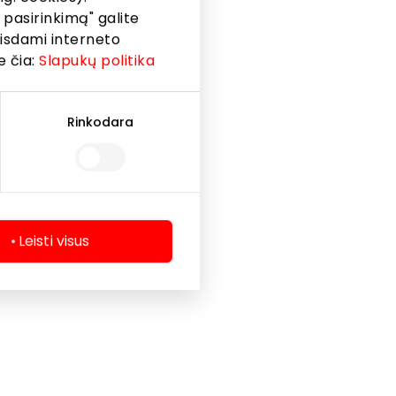
 pasirinkimą" galite
eisdami interneto
e čia:
Slapukų politika
Rinkodara
Leisti visus