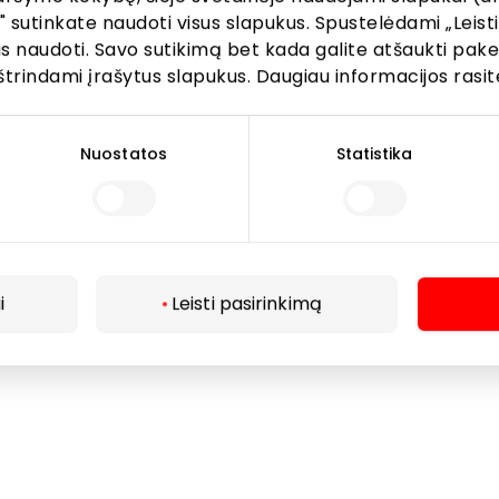
" sutinkate naudoti visus slapukus. Spustelėdami „Leisti
kus naudoti. Savo sutikimą bet kada galite atšaukti pak
štrindami įrašytus slapukus. Daugiau informacijos rasit
Nuostatos
Statistika
i
Leisti pasirinkimą