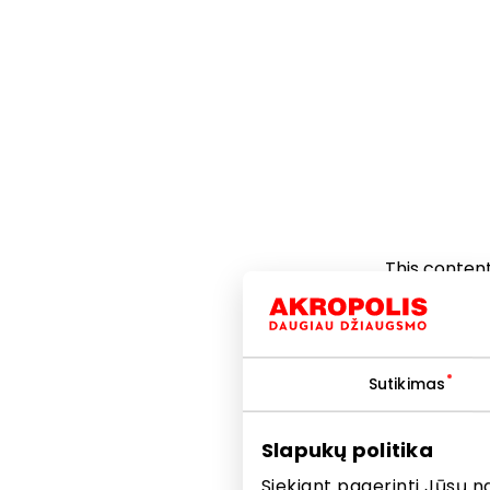
This content
Sutikimas
Slapukų politika
Siekiant pagerinti Jūsų n