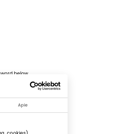
ssword below.
Apie
g. cookies).