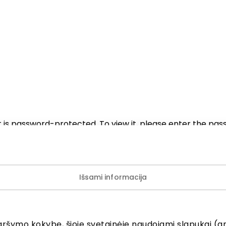
 is password-protected. To view it, please enter the pa
Išsami informacija
aršymo kokybę, šioje svetainėje naudojami slapukai (an