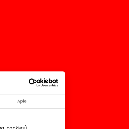
LT
Apie
g. cookies).