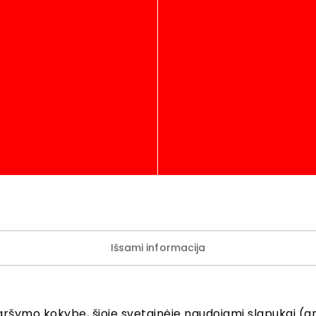
 2026 akcijų registracija
Išsami informacija
akcijų registracija
ų registracija
aršymo kokybę, šioje svetainėje naudojami slapukai (an