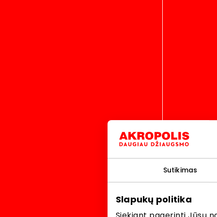
Closed
Homepage
Akropolis
Akropolis
Dylas vasara
Sutikimas
JAMAM 2026 
Kalėdų akcij
Slapukų politika
Siekiant pagerinti Jūsų n