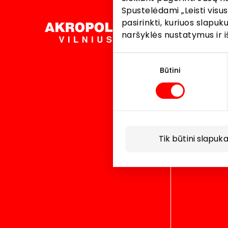
Spustelėdami „Leisti visus
pasirinkti, kuriuos slapu
Language:
Lietuvių
Location:
naršyklės nustatymus ir i
Sutikimo
pasirinkimas
Būtini
Tik būtini slapuka