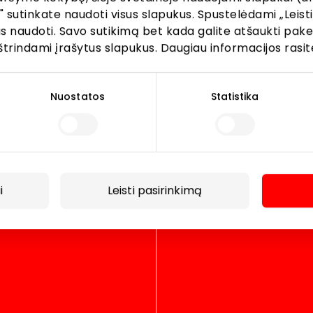
" sutinkate naudoti visus slapukus. Spustelėdami „Leisti
kus naudoti. Savo sutikimą bet kada galite atšaukti pak
©
štrindami įrašytus slapukus. Daugiau informacijos rasit
Nuostatos
Statistika
i
Leisti pasirinkimą