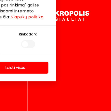
 pasirinkimą" galite
eisdami interneto
 2026 AKROPOLIS. All rights reserved.
e čia:
Slapukų politika
Rinkodara
Leisti visus