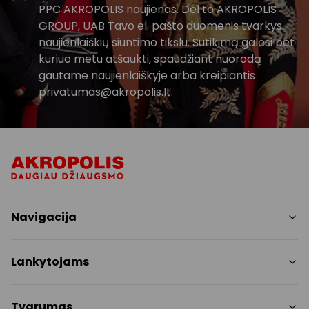
PPC AKROPOLIS naujienas. Dėl to AKROPOLIS
GROUP, UAB Tavo el. pašto duomenis tvarkys
naujienlaiškių siuntimo tikslu. Sutikimą galėsi bet
kuriuo metu atšaukti, spaudžiant nuorodą
gautame naujienlaiškyje arba kreipiantis
privatumas@akropolis.lt.
Navigacija
Parduotuvės
Lankytojams
Paslaugos
Restoranai ir kavinės
PC planas
Tvarumas