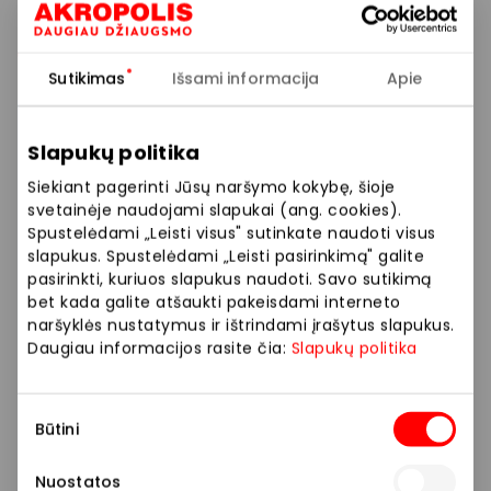
formatu);
PPC AKROPOLIS, Vilnius, Informacijos centre I–VII
Sutikimas
Išsami informacija
Apie
10–21 val.;
PPC AKROPOLIS, Klaipėda, Informacijos centre I–VII
09–21 val.;
Slapukų politika
Siekiant pagerinti Jūsų naršymo kokybę, šioje
PPC AKROPOLIS, Šiauliai, Informacijos centre I–VII
svetainėje naudojami slapukai (ang. cookies).
09–21 val.;
Spustelėdami „Leisti visus" sutinkate naudoti visus
slapukus. Spustelėdami „Leisti pasirinkimą" galite
„Geros dovanos“ biure adresu J. Jasinskio g. 16A,
pasirinkti, kuriuos slapukus naudoti. Savo sutikimą
Vilnius (I–IV 8–17 val., V 8–16 val.);
bet kada galite atšaukti pakeisdami interneto
naršyklės nustatymus ir ištrindami įrašytus slapukus.
paštomatuose ir per kurjerius. Daugiau
Daugiau informacijos rasite čia:
Slapukų politika
informacijos rasite
ČIA
.
Sutikimo
Būtini
AKROPOLIO dovanų kortelės galiojimą ir vertę arba
pasirinkimas
pinigų likutį galima patikrinti toliau esančiame lauke,
Nuostatos
o galiojimą pratęsti
„Geros dovanos“ savitarnoje ČIA.