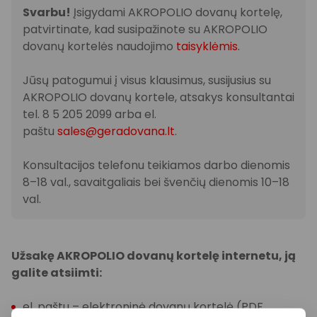
Svarbu!
Įsigydami AKROPOLIO dovanų kortelę,
patvirtinate, kad susipažinote su AKROPOLIO
dovanų kortelės naudojimo
taisyklėmis.
Jūsų patogumui į visus klausimus, susijusius su
AKROPOLIO dovanų kortele, atsakys konsultantai
tel. 8 5 205 2099 arba el.
paštu
sales@geradovana.lt
.
Konsultacijos telefonu teikiamos darbo dienomis
8–18 val., savaitgaliais bei švenčių dienomis 10–18
val.
Užsakę AKROPOLIO dovanų kortelę internetu, ją
galite atsiimti:
el. paštu – elektroninė dovanų kortelė (PDF