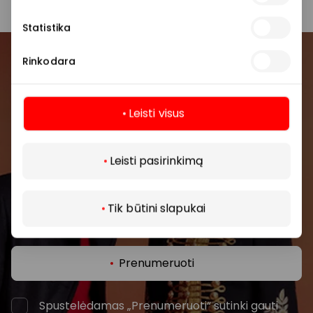
Statistika
Rinkodara
Prisijunkite prie mūsų
bendruomenės
Leisti visus
Pirmieji sužinokite apie geriausius pasiūlymus,
Daugiau
renginius ir naujausią informaciją iš AKROPOLIS
prekybos centro.
Leisti pasirinkimą
Tik būtini slapukai
Prenumeruoti
Spustelėdamas „Prenumeruoti“ sutinki gauti