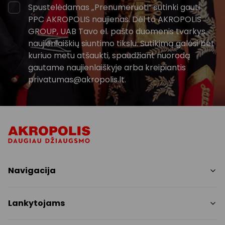
Spustelėdamas „Prenumeruoti“ sutinki gauti
PPC AKROPOLIS naujienas. Dėl to AKROPOLIS
GROUP, UAB Tavo el. pašto duomenis tvarkys
naujienlaiškių siuntimo tikslu. Sutikimą galėsi bet
kuriuo metu atšaukti, spaudžiant nuorodą
gautame naujienlaiškyje arba kreipiantis
privatumas@akropolis.lt.
Navigacija
Parduotuvės
Lankytojams
Paslaugos
Restoranai ir kavinės
PC planas