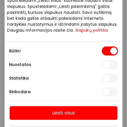
Spustelėdami „Leisti visus" sutinkate naudoti visus
slapukus. Spustelėdami „Leisti pasirinkimą" galite
pasirinkti, kuriuos slapukus naudoti. Savo sutikimą
bet kada galite atšaukti pakeisdami interneto
naršyklės nustatymus ir ištrindami įrašytus slapukus.
Daugiau informacijos rasite čia:
Slapukų politika
Sutikimo
MRBICEPS
Būtini
pasirinkimas
Nuostatos
Avalynė ir galanterija
Statistika
Rinkodara
Leisti visus
Daugiau