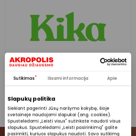
Sutikimas
Išsami informacija
Apie
Išvalyti
Apply categories
KIKA
Slapukų politika
Siekiant pagerinti Jūsų naršymo kokybę, šioje
svetainėje naudojami slapukai (ang. cookies).
Spustelėdami „Leisti visus" sutinkate naudoti visus
slapukus. Spustelėdami „Leisti pasirinkimą" galite
pasirinkti, kuriuos slapukus naudoti. Savo sutikimą