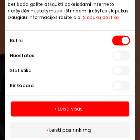
bet kada galite atšaukti pakeisdami interneto
Prisijunkite prie mūsų
naršyklės nustatymus ir ištrindami įrašytus slapukus.
bendruomenės
Daugiau informacijos rasite čia:
Slapukų politika
Pirmieji sužinokite apie geriausius pasiūlymus,
Sutikimo
renginius ir naujausią informaciją iš AKROPOLIS
Būtini
pasirinkimas
prekybos centro.
Nuostatos
Statistika
Rinkodara
Prenumeruoti
Leisti visus
Spustelėdamas „Prenumeruoti“ sutinki gauti
Daugiau
PPC AKROPOLIS naujienas. Dėl to AKROPOLIS
GROUP, UAB Tavo el. pašto duomenis tvarkys
Leisti pasirinkimą
naujienlaiškių siuntimo tikslu. Sutikimą galėsi bet