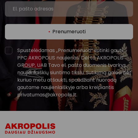
Prenumeruoti
Spustelėdamas „Prenumeruoti“ sutinki gauti
PPC AKROPOLIS naujienas. Dėl to AKROPOLIS
GROUP, UAB Tavo el. pašto duomenis tvarkys
naujienlaiškių siuntimo tikslu. Sutikimą galėsi bet
kuriuo metu atšaukti, spaudžiant nuorodą
gautame naujienlaiškyje arba kreipiantis
privatumas@akropolis.lt.