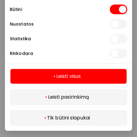
Sutikimo
OPTOMETRIJOS CENTRAS
Būtini
pasirinkimas
Nuostatos
Grožio ir sveikatos paslaugos
Statistika
Rinkodara
Leisti visus
Daugiau
Leisti pasirinkimą
Tik būtini slapukai