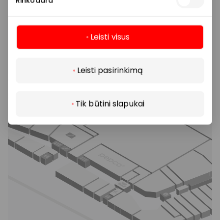
Rinkodara
Leisti visus
Daugiau
Leisti pasirinkimą
Tik būtini slapukai