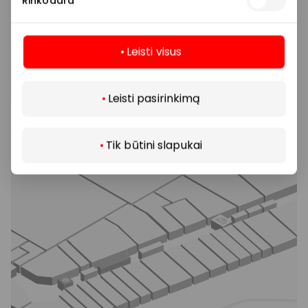
Rinkodara
Leisti visus
Daugiau
Leisti pasirinkimą
Tik būtini slapukai