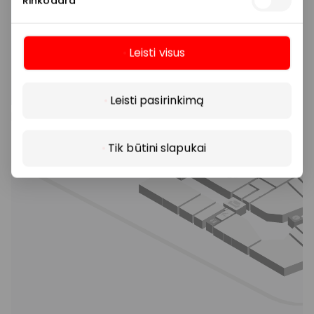
Rinkodara
Leisti visus
Daugiau
Leisti pasirinkimą
Tik būtini slapukai