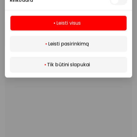
Rinkodara
Leisti visus
Daugiau
Leisti pasirinkimą
Tik būtini slapukai