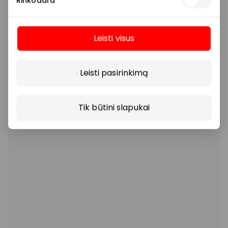
Rinkodara
Leisti visus
Daugiau
Leisti pasirinkimą
Tik būtini slapukai