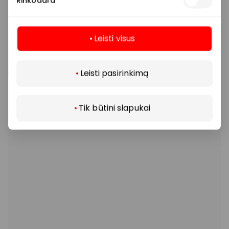
Rinkodara
Leisti visus
Daugiau
Leisti pasirinkimą
Tik būtini slapukai