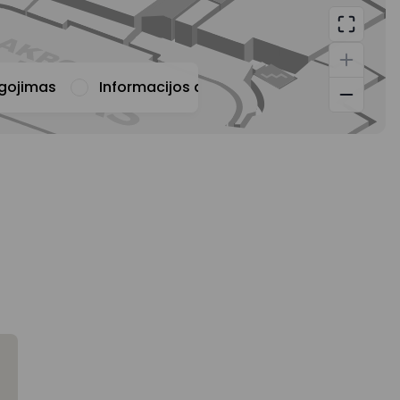
ugojimas
Informacijos apie prekybos centrą teiki