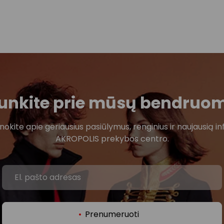
ijunkite prie mūsų bendruo
žinokite apie geriausius pasiūlymus, renginius ir naujausią in
AKROPOLIS prekybos centro.
Prenumeruoti