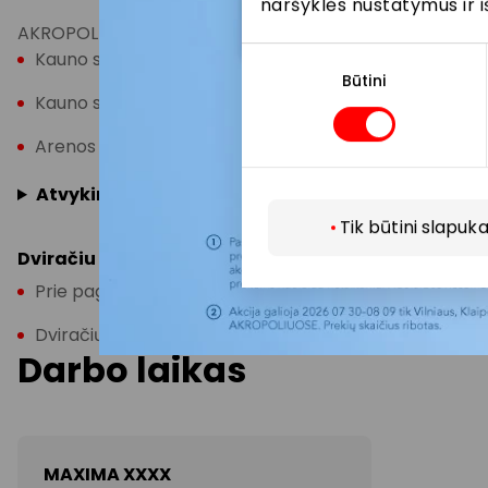
naršyklės nustatymus ir i
AKROPOLIS Klaipėda lengvai pasieksite autobusais, kurie
Sutikimo
Kauno st. (Taikos pr.) – autobusai: 1A, 2A, 3, 4, 5B, 6, 8, 10,
pasirinkimas
Būtini
Kauno st. (Kauno g.) – autobusai: 12, 12A, 22A; maršruti
Arenos st. (Taikos pr.) – autobusai: 1A, 2A, 3, 4, 5B, 6, 8, 
Atvykimas iš skirtingų miesto dalių – iš miesto 
Tik būtini slapuka
Dviračiu
Prie pagrindinių įėjimų į PPC „AKROPOLIS Klaipėda“ įreng
Dviračių stovai yra prie įėjimų iš Taikos pr., Kauno g. i
Darbo laikas
MAXIMA XXXX