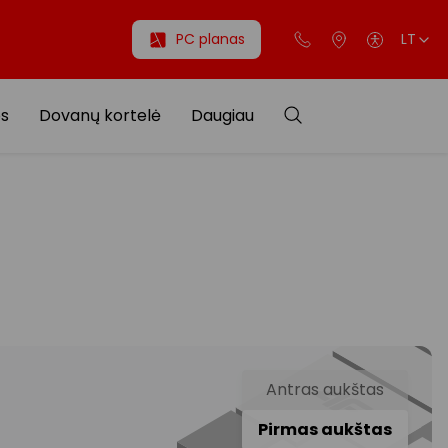
PC planas
LT
os
Dovanų kortelė
Daugiau