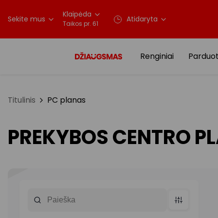
Klaipėda
Sekite mus
Atidaryta
Taikos pr. 61
Renginiai
Parduo
Titulinis
PC planas
PREKYBOS CENTRO P