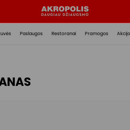
tuvės
Paslaugos
Restoranai
Pramogos
Akcij
LANAS