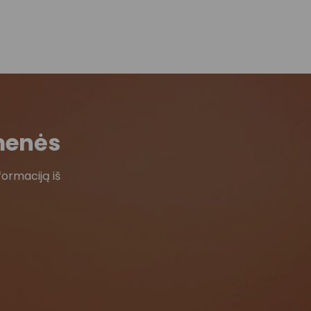
menės
formaciją iš