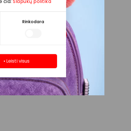
e čia:
Slapukų politika
Rinkodara
Leisti visus
.