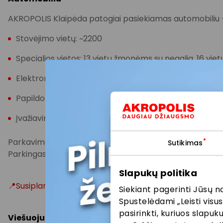
AKROPOLIS Klaipėda patogiai pasiekiamas automobiliu –
Stovėjimo vietų: ~2200
Specialios vietos: 13 vietų žmonėms su negalia, 16 vi
Elektromobilių įkrovimas: 4 įkrovimo stotelės
Papildomos vietos: 4 vietos autobusams, 5 vietos tak
Įvažiavimai: iš Taikos pr., Kauno g. ir Dubysos g.
Parkavimas AKROPOLIO stovėjimo aikštelėse yra nem
Sutikimas
Parkingas dirba visą parą, tačiau automobilį galima stat
Slapukų politika
📍Susiplanuoti maršrutą
Siekiant pagerinti Jūsų n
Spustelėdami „Leisti visus
pasirinkti, kuriuos slapu
Viešuoju transportu