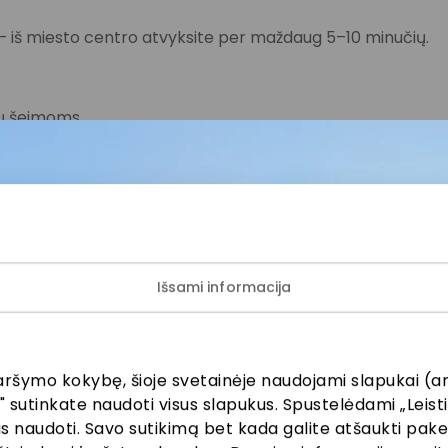
 iš miesto centro atvyksite per maždaug 5–10 minučių.
etų šeimoms
si automobiliams
okamas.
Išsami informacija
yti ne ilgiau kaip 24 valandas.
aršymo kokybę, šioje svetainėje naudojami slapukai (an
" sutinkate naudoti visus slapukus. Spustelėdami „Leisti
kus naudoti. Savo sutikimą bet kada galite atšaukti pak