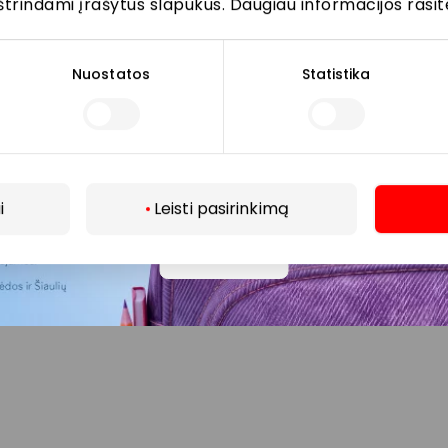
štrindami įrašytus slapukus. Daugiau informacijos rasit
 stoja stotelėse „Kauno“ ir „Arenos“:
 11, 14, 14A, 18, 21, 22B, 28
Nuostatos
Statistika
niai taksi: M5
10, 11, 14, 14A, 18, 22A, 22B, 28; maršrutiniai taksi: M6, M8
centro / Senamiesčio
i
Leisti pasirinkimą
Daugiau
ti dviračių stovai, kuriuose galite saugiai prirakinti dviratį
r Dubysos g. pusės.