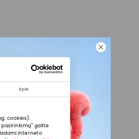
Apie
g. cookies).
 pasirinkimą" galite
eisdami interneto