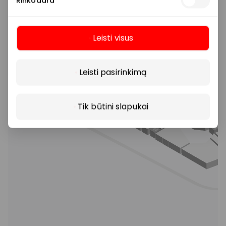
Rinkodara
Leisti visus
Daugiau
Leisti pasirinkimą
Tik būtini slapukai