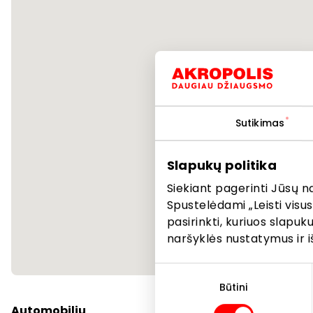
Sutikimas
Slapukų politika
Siekiant pagerinti Jūsų n
Spustelėdami „Leisti visus
pasirinkti, kuriuos slapu
naršyklės nustatymus ir i
Sutikimo
pasirinkimas
Būtini
Automobiliu