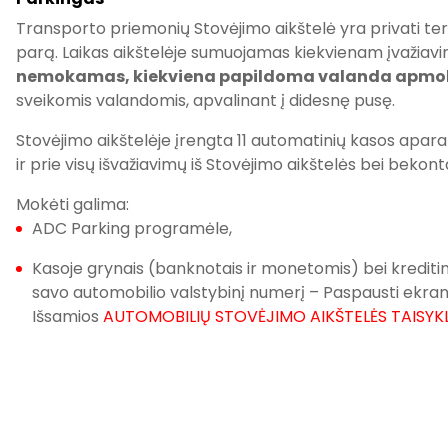
Transporto priemonių Stovėjimo aikštelė yra privati teri
parą. Laikas aikštelėje sumuojamas kiekvienam įvažiavi
nemokamas, kiekviena papildoma valanda apmok
sveikomis valandomis, apvalinant į didesnę pusę.
Stovėjimo aikštelėje įrengta 11 automatinių kasos aparat
ir prie visų išvažiavimų iš Stovėjimo aikštelės bei bekont
Mokėti galima:
ADC Parking programėle,
Kasoje grynais (banknotais ir monetomis) bei krediti
savo automobilio valstybinį numerį – Paspausti ekra
Išsamios
AUTOMOBILIŲ STOVĖJIMO AIKŠTELĖS TAISYK