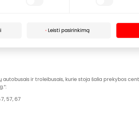
 Mindaugo pr. įvažiavimų į prekybos centro daugiaaukštę
i siūlome didelę 2400 vietų automobilių stovėjimo aikštel
i
Leisti pasirinkimą
.
utobusais ir troleibusais, kurie stoja šalia prekybos cen
.“:
47, 57, 67