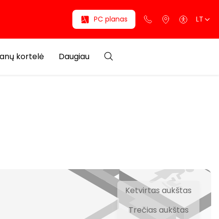
PC planas
LT
anų kortelė
Daugiau