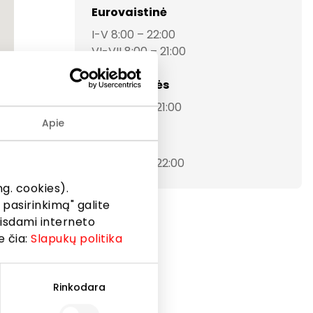
Eurovaistinė
I-V 8:00 – 22:00
VI-VII 8:00 – 21:00
Parduotuvės
I-VII 10:00 – 21:00
Apie
Restoranai
I-VII 10:00 – 22:00
g. cookies).
 pasirinkimą" galite
eisdami interneto
e čia:
Slapukų politika
Rinkodara