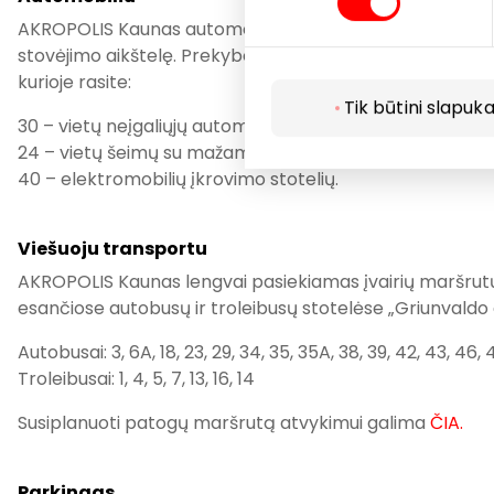
AKROPOLIS Kaunas automobiliu pasiekiamas iš Karaliaus
stovėjimo aikštelę. Prekybos centro lankytojų patogumu
kurioje rasite:
Tik būtini slapuka
30 – vietų neįgaliųjų automobiliams.
24 – vietų šeimų su mažamečiais vaikais automobiliams
40 – elektromobilių įkrovimo stotelių.
Viešuoju transportu
AKROPOLIS Kaunas lengvai pasiekiamas įvairių maršrutų a
esančiose autobusų ir troleibusų stotelėse „Griunvaldo g
Autobusai: 3, 6A, 18, 23, 29, 34, 35, 35A, 38, 39, 42, 43, 46, 
Troleibusai: 1, 4, 5, 7, 13, 16, 14
Susiplanuoti patogų maršrutą atvykimui galima
ČIA.
Parkingas