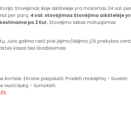
torija. Stovėjimas šioje aikštelėje yra mokamas 24 val. pe
mui per parą.
4 val. stovėjimas Stovėjimo aikštelėje y
estinama po 2 Eur.
Stovėjimo laikas matuojamas
ų. Juos galima rasti prie įėjimo/išėjimo į/iš prekybos cen
aktės kasos ties išvažiavimais.
ne kortele. Ekrane paspausti: Pradėti mokėjimą – Suvesti
ne nuotrauką – Sumokėti.
LĖS
.