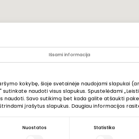
Išsami informacija
aršymo kokybę, šioje svetainėje naudojami slapukai (an
" sutinkate naudoti visus slapukus. Spustelėdami „Leisti
kus naudoti. Savo sutikimą bet kada galite atšaukti pak
štrindami įrašytus slapukus. Daugiau informacijos rasit
Nuostatos
Statistika