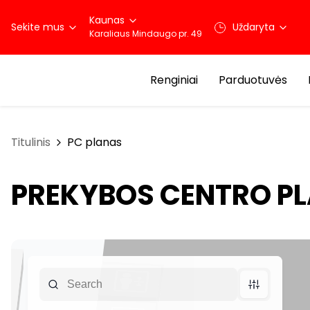
Kaunas
Sekite mus
Uždaryta
Karaliaus Mindaugo pr. 49
Renginiai
Parduotuvės
Titulinis
PC planas
PREKYBOS CENTRO P