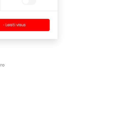
ę,
Leisti visus
tro