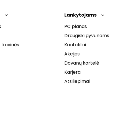
Lankytojams
s
PC planas
Draugiški gyvūnams
r kavinės
Kontaktai
Akcijos
Dovanų kortelė
Karjera
Atsiliepimai