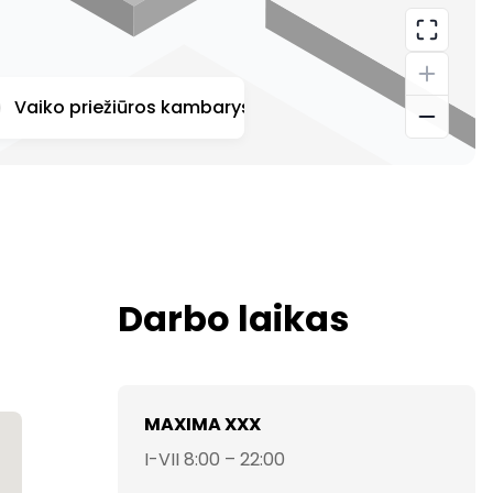
Vaiko priežiūros kambarys
Automatinis širdies de
Darbo laikas
MAXIMA XXX
I-VII 8:00 – 22:00