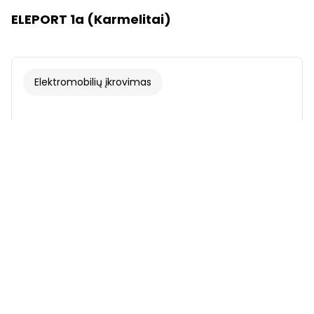
ELEPORT 1a (Karmelitai)
Elektromobilių įkrovimas
Šriftas
Iliustracijos
Rodyti
Slėpti
Fonas
Šviesus
Kontrastas
Pabrauktos nuorodos