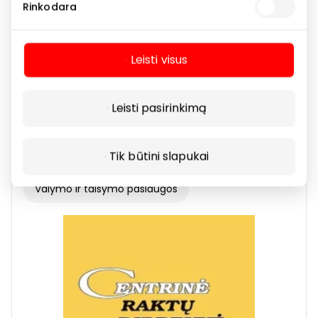
Rinkodara
Leisti visus
Leisti pasirinkimą
C&C (anksčiau iDeal)
Tik būtini slapukai
Valymo ir taisymo paslaugos