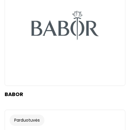
Išvalyti
Taikyti
BABOR
Parduotuvės