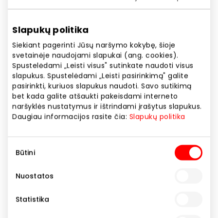
Slapukų politika
Siekiant pagerinti Jūsų naršymo kokybę, šioje
svetainėje naudojami slapukai (ang. cookies).
BURŽUA
Spustelėdami „Leisti visus" sutinkate naudoti visus
slapukus. Spustelėdami „Leisti pasirinkimą" galite
pasirinkti, kuriuos slapukus naudoti. Savo sutikimą
bet kada galite atšaukti pakeisdami interneto
Mobiliųjų įrenginių taisymas
naršyklės nustatymus ir ištrindami įrašytus slapukus.
Daugiau informacijos rasite čia:
Slapukų politika
Sutikimo
Būtini
pasirinkimas
Nuostatos
Statistika