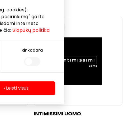
HOUSE
g. cookies).
 pasirinkimą" galite
eisdami interneto
Drabužiai
e čia:
Slapukų politika
Rinkodara
Leisti visus
INTIMISSIMI UOMO