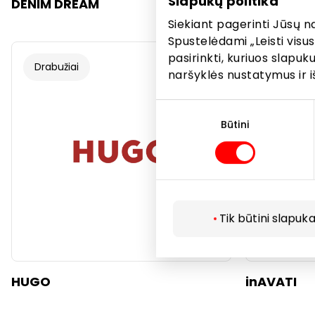
Slapukų politika
DENIM DREAM
ELLA
Siekiant pagerinti Jūsų n
Spustelėdami „Leisti visus
pasirinkti, kuriuos slapu
Drabužiai
Drabužiai
naršyklės nustatymus ir i
Sutikimo
pasirinkimas
Būtini
Tik būtini slapuka
HUGO
inAVATI