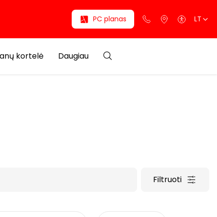
PC planas
LT
anų kortelė
Daugiau
Filtruoti