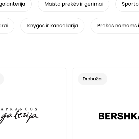
galanterija
Maisto prekės ir gėrimai
Sporto 
arai
Knygos ir kanceliarija
Prekės namams ir
Drabužiai