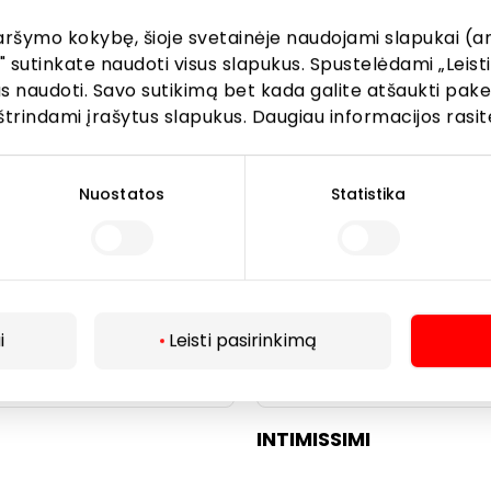
HOGL
aršymo kokybę, šioje svetainėje naudojami slapukai (an
" sutinkate naudoti visus slapukus. Spustelėdami „Leisti
kus naudoti. Savo sutikimą bet kada galite atšaukti pak
Drabužiai
štrindami įrašytus slapukus. Daugiau informacijos rasit
Nuostatos
Statistika
i
Leisti pasirinkimą
INTIMISSIMI