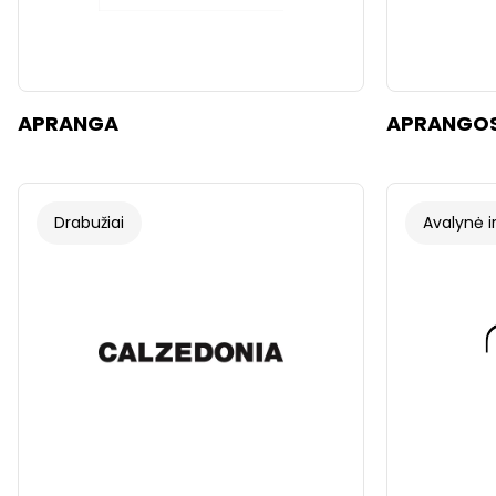
APRANGA
APRANGOS
Drabužiai
Avalynė ir