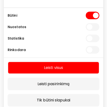
Sutikimo
Būtini
pasirinkimas
Nuostatos
KVAPŲ NAMAI
Statistika
Rinkodara
Parduotuvės
Leisti visus
Leisti pasirinkimą
Tik būtini slapukai