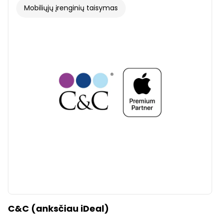
Mobiliųjų įrenginių taisymas
C&C (anksčiau iDeal)