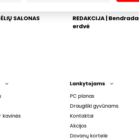
ĖLIŲ SALONAS
REDAKCIJA | Bendrada
erdvė
Lankytojams
s
PC planas
Draugiški gyvūnams
r kavinės
Kontaktai
Akcijos
Dovanų kortelė