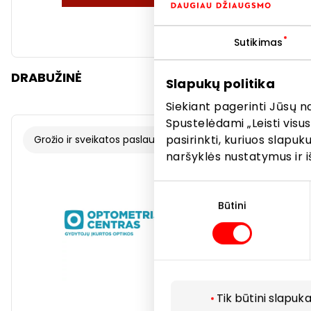
Sutikimas
DRABUŽINĖ
FIELMANN
Slapukų politika
Siekiant pagerinti Jūsų n
Spustelėdami „Leisti visus
pasirinkti, kuriuos slapu
Grožio ir sveikatos paslaugos
Kitos pas
naršyklės nustatymus ir i
Sutikimo
pasirinkimas
Būtini
Tik būtini slapuka