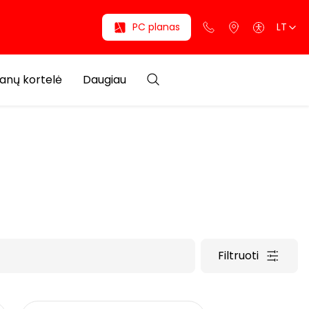
PC planas
LT
anų kortelė
Daugiau
Filtruoti