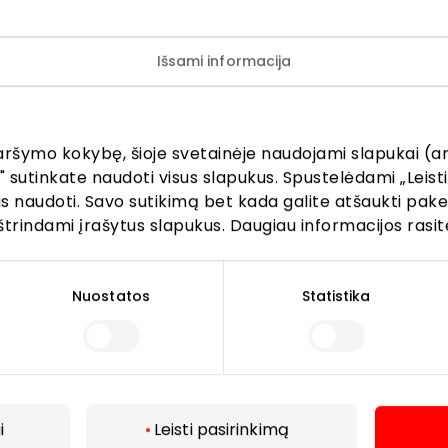
Išsami informacija
INFORMACIJOS CENTR
aršymo kokybę, šioje svetainėje naudojami slapukai (an
" sutinkate naudoti visus slapukus. Spustelėdami „Leisti
kus naudoti. Savo sutikimą bet kada galite atšaukti pak
laugos
Kitos paslaugos
štrindami įrašytus slapukus. Daugiau informacijos rasit
Nuostatos
Statistika
i
Leisti pasirinkimą