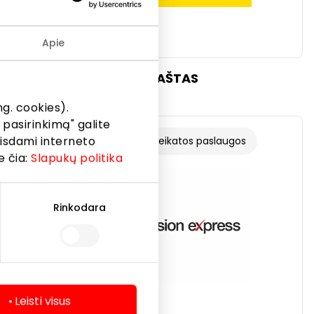
Apie
AS
LIETUVOS PAŠTAS
g. cookies).
 pasirinkimą" galite
eisdami interneto
Grožio ir sveikatos paslaugos
e čia:
Slapukų politika
Rinkodara
Leisti visus