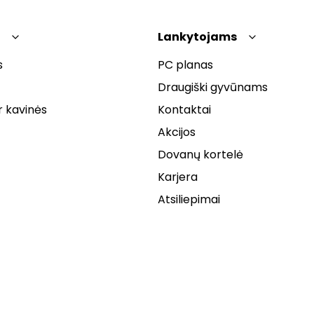
Lankytojams
s
PC planas
Draugiški gyvūnams
r kavinės
Kontaktai
Akcijos
Dovanų kortelė
Karjera
Atsiliepimai