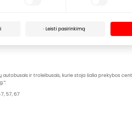
 Mindaugo pr. įvažiavimų į prekybos centro daugiaaukštę
i siūlome didelę 2400 vietų automobilių stovėjimo aikštel
i
Leisti pasirinkimą
.
utobusais ir troleibusais, kurie stoja šalia prekybos cen
.“:
47, 57, 67