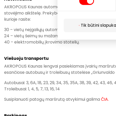
AKROPOLIS Kaunas automobiliu pasiekiamas iš Karaliaus
stovėjimo aikštelę. Prekybos centro lankytojų patogumu
kurioje rasite:
Tik būtini slapuka
30 – vietų neįgaliųjų automobiliams.
24 – vietų šeimų su mažamečiais vaikais automobiliams
40 – elektromobilių įkrovimo stotelių.
Viešuoju transportu
AKROPOLIS Kaunas lengvai pasiekiamas įvairių maršrutų a
esančiose autobusų ir troleibusų stotelėse „Griunvaldo g
Autobusai: 3, 6A, 18, 23, 29, 34, 35, 35A, 38, 39, 42, 43, 46, 
Troleibusai: 1, 4, 5, 7, 13, 16, 14
Susiplanuoti patogų maršrutą atvykimui galima
ČIA.
Parkingas