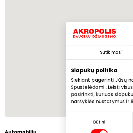
Sutikimas
Slapukų politika
Siekiant pagerinti Jūsų n
Spustelėdami „Leisti visus
pasirinkti, kuriuos slapu
naršyklės nustatymus ir i
Sutikimo
pasirinkimas
Būtini
Automobiliu