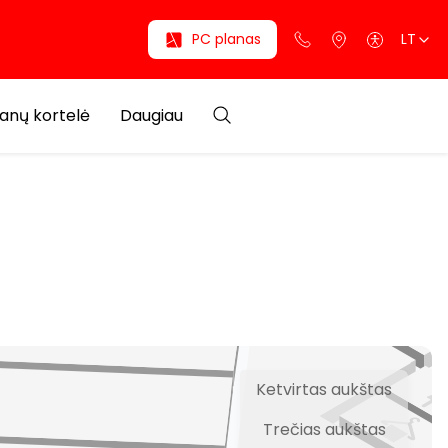
PC planas
LT
anų kortelė
Daugiau