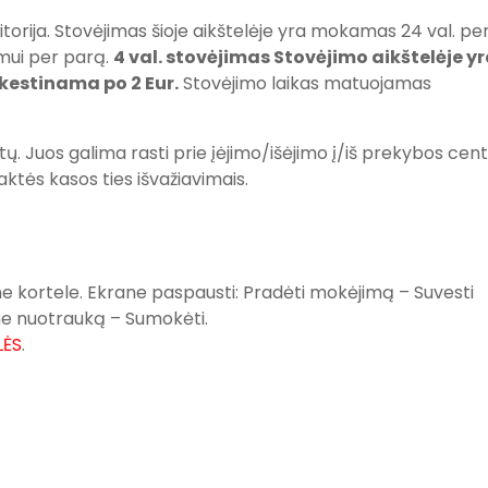
torija. Stovėjimas šioje aikštelėje yra mokamas 24 val. pe
mui per parą.
4 val. stovėjimas Stovėjimo aikštelėje y
estinama po 2 Eur.
Stovėjimo laikas matuojamas
ų. Juos galima rasti prie įėjimo/išėjimo į/iš prekybos cen
aktės kasos ties išvažiavimais.
ne kortele. Ekrane paspausti: Pradėti mokėjimą – Suvesti
ne nuotrauką – Sumokėti.
LĖS
.