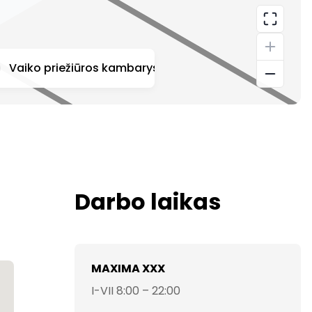
Vaiko priežiūros kambarys
Automatinis širdies de
Darbo laikas
MAXIMA XXX
I-VII 8:00 – 22:00