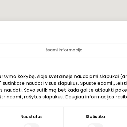
Išsami informacija
aršymo kokybę, šioje svetainėje naudojami slapukai (an
" sutinkate naudoti visus slapukus. Spustelėdami „Leisti
kus naudoti. Savo sutikimą bet kada galite atšaukti pak
štrindami įrašytus slapukus. Daugiau informacijos rasit
Nuostatos
Statistika