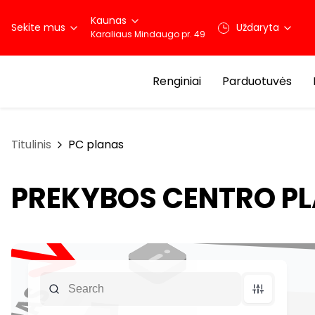
Kaunas
Sekite mus
Uždaryta
Karaliaus Mindaugo pr. 49
Renginiai
Parduotuvės
Titulinis
PC planas
PREKYBOS CENTRO P