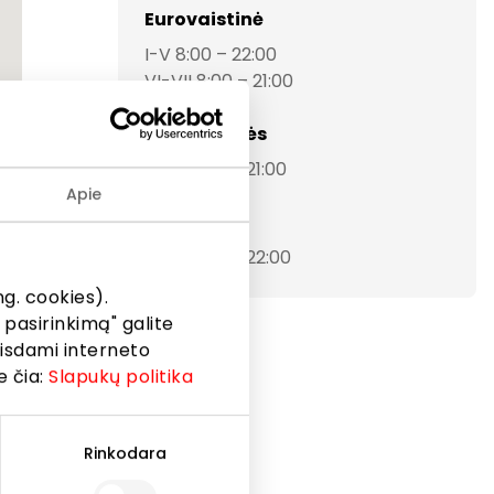
Eurovaistinė
I-V 8:00 – 22:00
VI-VII 8:00 – 21:00
Parduotuvės
I-VII 10:00 – 21:00
Apie
Restoranai
I-VII 10:00 – 22:00
g. cookies).
 pasirinkimą" galite
eisdami interneto
e čia:
Slapukų politika
Rinkodara