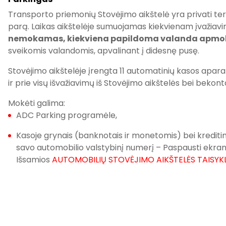
Transporto priemonių Stovėjimo aikštelė yra privati teri
parą. Laikas aikštelėje sumuojamas kiekvienam įvažiavi
nemokamas, kiekviena papildoma valanda apmok
sveikomis valandomis, apvalinant į didesnę pusę.
Stovėjimo aikštelėje įrengta 11 automatinių kasos aparat
ir prie visų išvažiavimų iš Stovėjimo aikštelės bei bekont
Mokėti galima:
ADC Parking programėle,
Kasoje grynais (banknotais ir monetomis) bei krediti
savo automobilio valstybinį numerį – Paspausti ekra
Išsamios
AUTOMOBILIŲ STOVĖJIMO AIKŠTELĖS TAISYK