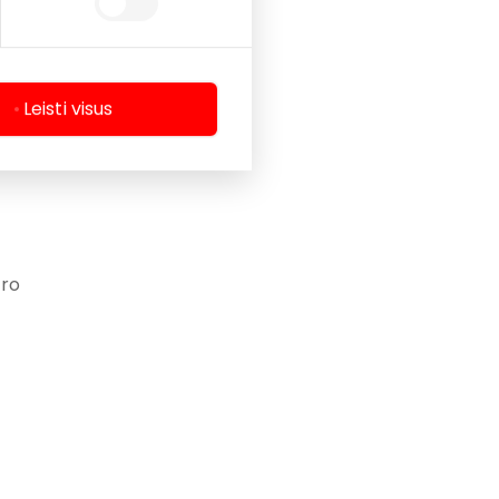
ę,
Leisti visus
tro