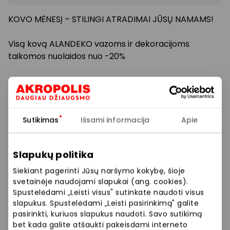
KOVO MĖNESĮ – STILINGI ATRADIMAI JŪSŲ NAMAMS!
Visą kovą ALANDEKO vazoms ir dekoracijoms
taikomos nuolaidos nuo -20%
Atnaujinkite interjerą, suteikite namams jaukumo ir
pavasarinės nuotaikos
Pasiūlymas galioja 2026.03.01 – 03.31
Sutikimas
Išsami informacija
Apie
Nepraleiskite progos atrasti savo naują
Slapukų politika
mėgstamiausią interjero akcentą.
Siekiant pagerinti Jūsų naršymo kokybę, šioje
svetainėje naudojami slapukai (ang. cookies).
Prekybos ir pramogų centre „AKROPOLIS“
Spustelėdami „Leisti visus" sutinkate naudoti visus
veikiančios parduotuvės ir paslaugų teikėjai
slapukus. Spustelėdami „Leisti pasirinkimą" galite
savarankiškai nustato taikomas nuolaidas, jų
pasirinkti, kuriuos slapukus naudoti. Savo sutikimą
dydžius bei kitas aktualias sąlygas.
bet kada galite atšaukti pakeisdami interneto