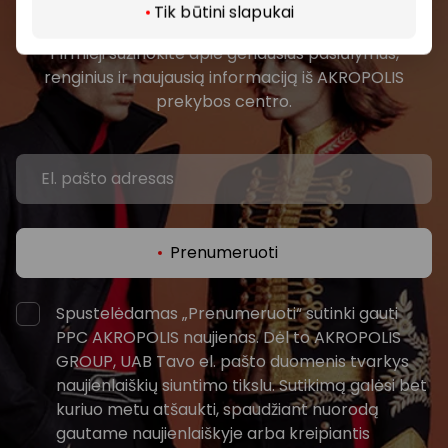
bendruomenės
Tik būtini slapukai
Pirmieji sužinokite apie geriausius pasiūlymus,
renginius ir naujausią informaciją iš AKROPOLIS
prekybos centro.
Prenumeruoti
Spustelėdamas „Prenumeruoti“ sutinki gauti
PPC AKROPOLIS naujienas. Dėl to AKROPOLIS
GROUP, UAB Tavo el. pašto duomenis tvarkys
naujienlaiškių siuntimo tikslu. Sutikimą galėsi bet
kuriuo metu atšaukti, spaudžiant nuorodą
gautame naujienlaiškyje arba kreipiantis