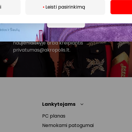
i
Leisti pasirinkimą
Spustelėdamas „Prenumeruoti“ sutinki gauti PPC
AKROPOLIS naujienas. Dėl to AKROPOLIS GROUP,
Daugiau
UAB Tavo el. pašto duomenis tvarkys naujienlaiškių
siuntimo tikslu. Sutikimą galėsi bet kuriuo metu
atšaukti, spaudžiant nuorodą gautame
naujienlaiškyje arba kreipiantis
privatumas@akropolis.lt.
Lankytojams
PC planas
Nemokami patogumai