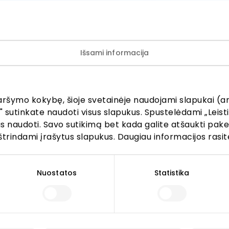
Išsami informacija
ijunkite prie mūsų bendruo
aršymo kokybę, šioje svetainėje naudojami slapukai (an
" sutinkate naudoti visus slapukus. Spustelėdami „Leisti
žinokite apie geriausius pasiūlymus, renginius ir naujausią in
kus naudoti. Savo sutikimą bet kada galite atšaukti pak
AKROPOLIS prekybos centro.
štrindami įrašytus slapukus. Daugiau informacijos rasit
Nuostatos
Statistika
Prenumeruoti