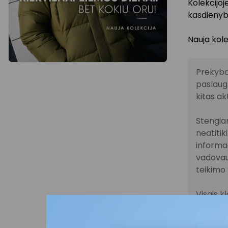
Kolekcijoj
kasdienybe
Nauja kol
Prekybo
paslaugų
kitas ak
Stengiam
neatitik
informac
vadovau
teikimo 
Visais k
vykstanč
parduot