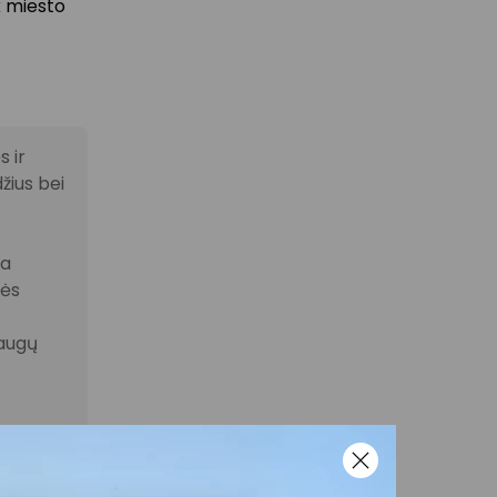
k miesto
 ir
žius bei
la
nės
laugų