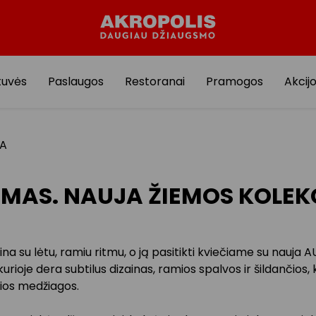
tuvės
Paslaugos
Restoranai
Pramogos
Akcij
JA
MAS. NAUJA ŽIEMOS KOLEK
na su lėtu, ramiu ritmu, o ją pasitikti kviečiame su nauja
 kurioje dera subtilus dizainas, ramios spalvos ir šildančios
čios medžiagos.