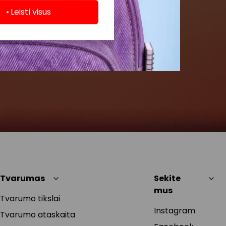
Leisti visus
Tvarumas
Sekite
mus
Tvarumo tikslai
Instagram
Tvarumo ataskaita