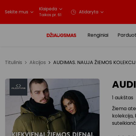
Klaipėda
Sekite mus
Atidaryta
Taikos pr. 61
Renginiai
Parduo
Titulinis
Akcijos
AUDIMAS. NAUJA ŽIEMOS KOLEKCI
AUDI
1 aukštas
Žiema atei
kolekcija,
suteikian