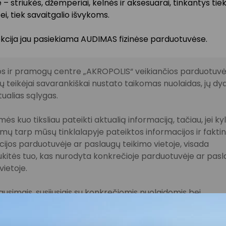
e – striukės, džemperiai, kelnės ir aksesuarai, tinkantys tie
i, tiek savaitgalio išvykoms.
ekcija jau pasiekiama AUDIMAS fizinėse parduotuvėse.
s ir pramogų centre „AKROPOLIS“ veikiančios parduotuvės
 teikėjai savarankiškai nustato taikomas nuolaidas, jų dyd
tualias sąlygas.
ės kuo tiksliau pateikti aktualią informaciją, tačiau, jei ky
imų tarp mūsų tinklalapyje pateiktos informacijos ir fakti
ijos parduotuvėje ar paslaugų teikimo vietoje, visada
kitės tuo, kas nurodyta konkrečioje parduotuvėje ar pas
vietoje.
lausimais, susijusiais su konkrečiomis nuolaidomis bei
iomis akcijomis, prašome kreiptis tiesiogiai į atitinkamą
uvę ar paslaugų teikimo vietą.