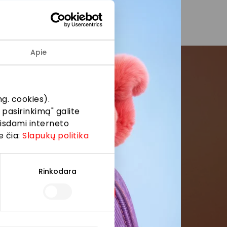
Apie
menės
g. cookies).
 pasirinkimą" galite
formaciją iš
eisdami interneto
e čia:
Slapukų politika
Rinkodara