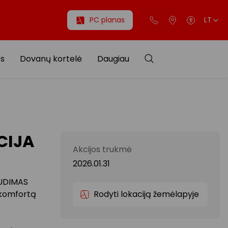
PC planas
LT
os
Dovanų kortelė
Daugiau
CIJA
Akcijos trukmė
2026.01.31
 AUDIMAS
, komfortą
Rodyti lokaciją žemėlapyje