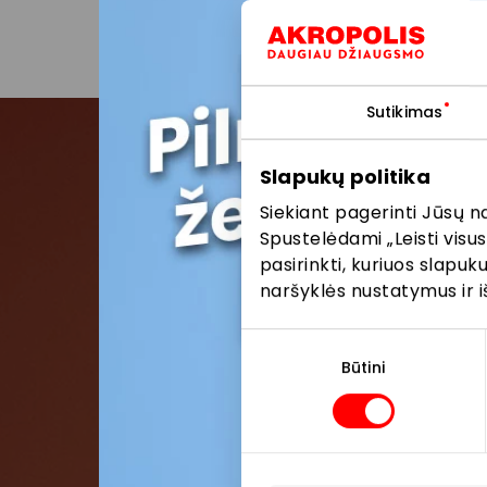
Sutikimas
Slapukų politika
Pris
Siekiant pagerinti Jūsų n
Spustelėdami „Leisti visus
Pirmieji su
pasirinkti, kuriuos slapu
naršyklės nustatymus ir i
Sutikimo
pasirinkimas
Būtini