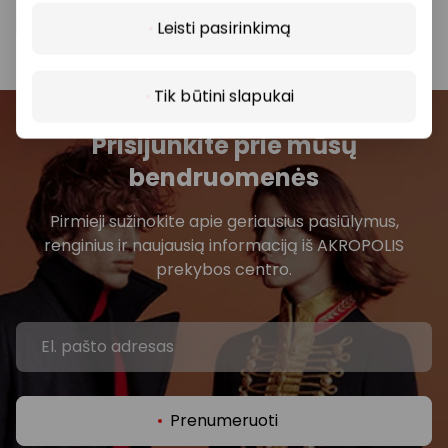
parduotuvę ar paslaugų teikimo vietą.
Leisti pasirinkimą
Tik būtini slapukai
Prisijunkite prie mūsų
bendruomenės
Pirmieji sužinokite apie geriausius pasiūlymus,
renginius ir naujausią informaciją iš AKROPOLIS
prekybos centro.
Prenumeruoti