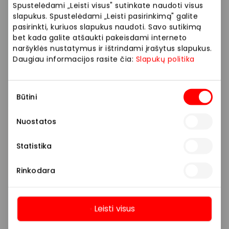
Spustelėdami „Leisti visus" sutinkate naudoti visus
Akcija galioja iki 2026 03 08.
slapukus. Spustelėdami „Leisti pasirinkimą" galite
pasirinkti, kuriuos slapukus naudoti. Savo sutikimą
bet kada galite atšaukti pakeisdami interneto
Prekybos ir pramogų centre „AKROPOLIS“
naršyklės nustatymus ir ištrindami įrašytus slapukus.
veikiančios parduotuvės ir paslaugų teikėjai
Daugiau informacijos rasite čia:
Slapukų politika
savarankiškai nustato taikomas nuolaidas, jų
dydžius bei kitas aktualias sąlygas.
Sutikimo
Būtini
pasirinkimas
Stengiamės kuo tiksliau pateikti aktualią
informaciją, tačiau, jei kyla neatitikimų tarp mūsų
Nuostatos
tinklalapyje pateiktos informacijos ir faktinės
informacijos parduotuvėje ar paslaugų teikimo
Statistika
vietoje, visada vadovaukitės tuo, kas nurodyta
konkrečioje parduotuvėje ar paslaugų teikimo
Rinkodara
vietoje.
Visais klausimais, susijusiais su konkrečiomis
Leisti visus
nuolaidomis bei vykstančiomis akcijomis,
Daugiau
prašome kreiptis tiesiogiai į atitinkamą