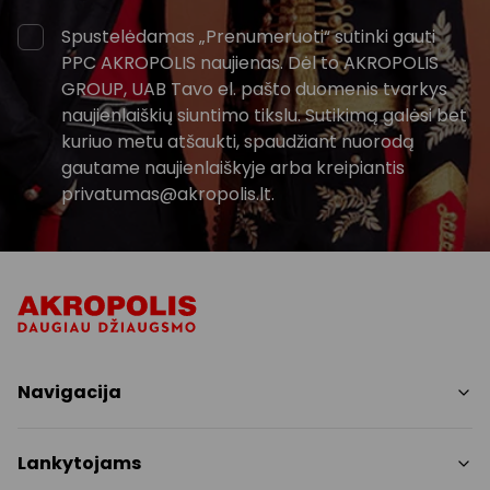
Spustelėdamas „Prenumeruoti“ sutinki gauti
PPC AKROPOLIS naujienas. Dėl to AKROPOLIS
GROUP, UAB Tavo el. pašto duomenis tvarkys
naujienlaiškių siuntimo tikslu. Sutikimą galėsi bet
kuriuo metu atšaukti, spaudžiant nuorodą
gautame naujienlaiškyje arba kreipiantis
privatumas@akropolis.lt.
Navigacija
Parduotuvės
Lankytojams
Paslaugos