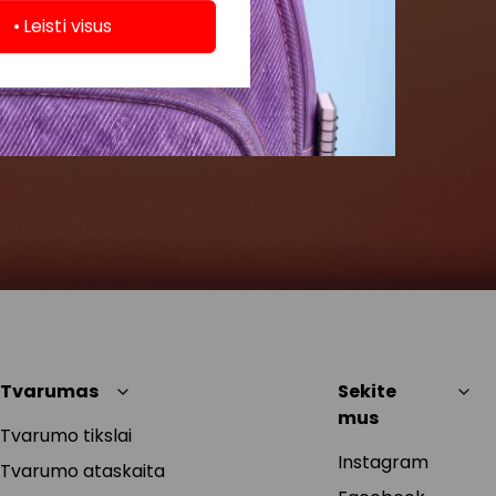
Leisti visus
Tvarumas
Sekite
mus
Tvarumo tikslai
Instagram
Tvarumo ataskaita