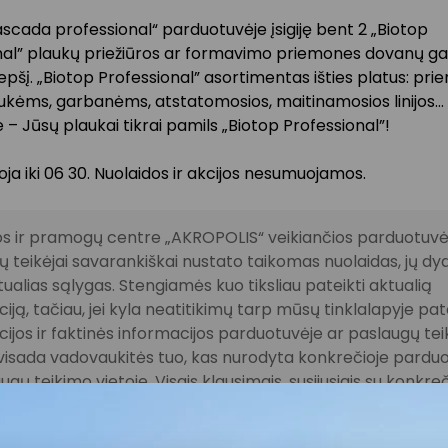
scada professional“ parduotuvėje įsigiję bent 2 „Biotop
nal” plaukų priežiūros ar formavimo priemones dovanų ga
repšį. „Biotop Professional” asortimentas išties platus: pr
aukėms, garbanėms, atstatomosios, maitinamosios linijos…
 Jūsų plaukai tikrai pamils „Biotop Professional”!
ioja iki 06 30. Nuolaidos ir akcijos nesumuojamos.
s ir pramogų centre „AKROPOLIS“ veikiančios parduotuvės
 teikėjai savarankiškai nustato taikomas nuolaidas, jų dyd
tualias sąlygas. Stengiamės kuo tiksliau pateikti aktualią
iją, tačiau, jei kyla neatitikimų tarp mūsų tinklalapyje pat
ijos ir faktinės informacijos parduotuvėje ar paslaugų te
, visada vadovaukitės tuo, kas nurodyta konkrečioje pardu
ugų teikimo vietoje. Visais klausimais, susijusiais su konkre
mis bei vykstančiomis akcijomis, prašome kreiptis tiesiogia
amą parduotuvę ar paslaugų teikimo vietą.