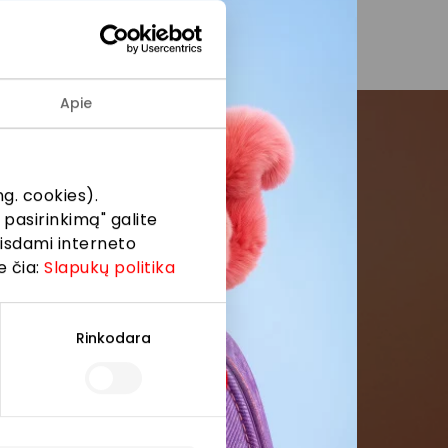
Apie
menės
g. cookies).
 pasirinkimą" galite
formaciją iš
eisdami interneto
e čia:
Slapukų politika
Rinkodara