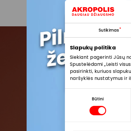
Sutikimas
Slapukų politika
Pris
Siekiant pagerinti Jūsų n
Spustelėdami „Leisti visus
Pirmieji su
pasirinkti, kuriuos slapu
naršyklės nustatymus ir i
Sutikimo
pasirinkimas
Būtini