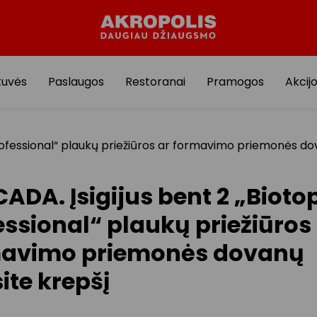
tuvės
Paslaugos
Restoranai
Pramogos
Akcij
rofessional“ plaukų priežiūros ar formavimo priemonės do
ADA. Įsigijus bent 2 „Bioto
essional“ plaukų priežiūros
avimo priemonės dovanų
ite krepšį