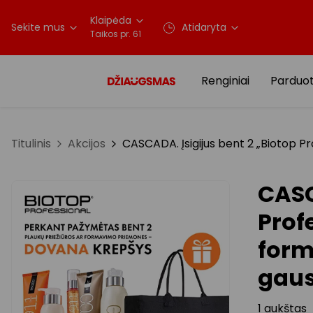
Klaipėda
Sekite mus
Atidaryta
Taikos pr. 61
Renginiai
Parduo
Titulinis
Akcijos
CASCADA. Įsigijus bent 2 „Biotop P
CASC
Prof
form
gaus
1 aukštas