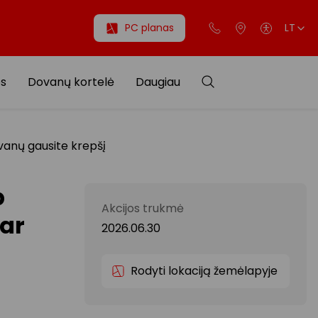
PC planas
LT
os
Dovanų kortelė
Daugiau
vanų gausite krepšį
p
Akcijos trukmė
 ar
2026.06.30
Rodyti lokaciją žemėlapyje