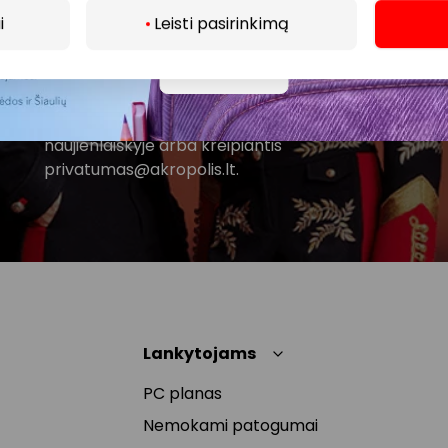
i
Leisti pasirinkimą
Spustelėdamas „Prenumeruoti“ sutinki gauti PPC
AKROPOLIS naujienas. Dėl to AKROPOLIS GROUP,
Daugiau
UAB Tavo el. pašto duomenis tvarkys naujienlaiškių
siuntimo tikslu. Sutikimą galėsi bet kuriuo metu
atšaukti, spaudžiant nuorodą gautame
naujienlaiškyje arba kreipiantis
privatumas@akropolis.lt.
Lankytojams
PC planas
Nemokami patogumai