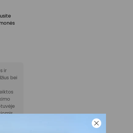
usite
iemonės
 ir
žius bei
eiktos
ikimo
otuvėje
čiomis
i į