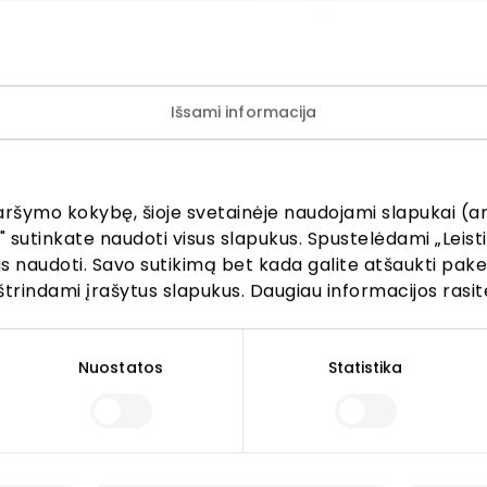
Išsami informacija
ijunkite prie mūsų bendruo
aršymo kokybę, šioje svetainėje naudojami slapukai (an
" sutinkate naudoti visus slapukus. Spustelėdami „Leisti
žinokite apie geriausius pasiūlymus, renginius ir naujausią in
kus naudoti. Savo sutikimą bet kada galite atšaukti pak
AKROPOLIS prekybos centro.
štrindami įrašytus slapukus. Daugiau informacijos rasit
Nuostatos
Statistika
Prenumeruoti