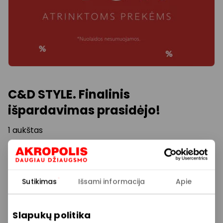
C&D STYLE. Finalinis
išpardavimas prasidėjo!
1 aukštas
Akcijos trukmė
Nuo 2025.08.25
iki
2025.12.08
Sutikimas
Išsami informacija
Apie
Rodyti lokaciją žemėlapyje
Slapukų politika