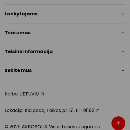
Parduotuvės
Lankytojams
Paslaugos
Restoranai ir kavinės
PC planas
Tvarumas
Pramogos
Nemokami patogumai
Draugiški gyvūnams
Tvarumo tikslai
Teisinė informacija
Kontaktai
Tvarumo ataskaita
Akcijos
Politikos
Prekybos centro taisyklės
Sekite mus
Dovanų kortelė
Slapukų politika
Karjera
Privatumo politika
Instagram
Atsiliepimai
Dovanų kortelės bendrosios taisyklės
Facebook
Kalba:
LIETUVIŲ
Pranešėjų apsauga
YouTube
Klientų aptarnavimo standartas
TikTok
Lokacija: Klaipėda, Taikos pr. 61, LT-91182
© 2026 AKROPOLIS. Visos teisės saugomos.