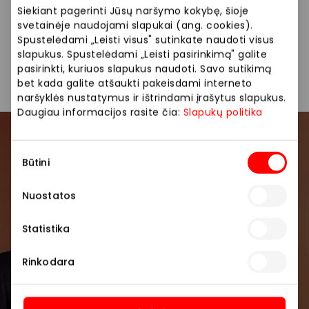
Siekiant pagerinti Jūsų naršymo kokybę, šioje
Finalinis išpardavimas prasidėjo! Nuolaidos net iki –
svetainėje naudojami slapukai (ang. cookies).
Spustelėdami „Leisti visus" sutinkate naudoti visus
40 % . Skubėkite atrasti geriausius pasiūlymus. Prekių
slapukus. Spustelėdami „Leisti pasirinkimą" galite
kiekis ribotas.
pasirinkti, kuriuos slapukus naudoti. Savo sutikimą
bet kada galite atšaukti pakeisdami interneto
naršyklės nustatymus ir ištrindami įrašytus slapukus.
Daugiau informacijos rasite čia:
Slapukų politika
Prisijunkite prie mūsų
Sutikimo
Būtini
bendruomenės
pasirinkimas
Nuostatos
Pirmieji sužinokite apie geriausius pasiūlymus,
renginius ir naujausią informaciją iš AKROPOLIS
Statistika
prekybos centro.
Rinkodara