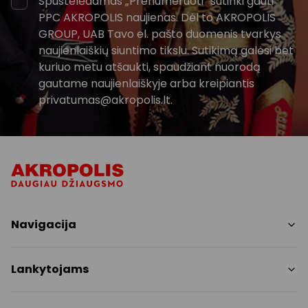
Spustelėdamas „Prenumeruoti“ sutinki gauti
PPC AKROPOLIS naujienas. Dėl to AKROPOLIS
GROUP, UAB Tavo el. pašto duomenis tvarkys
naujienlaiškių siuntimo tikslu. Sutikimą galėsi bet
kuriuo metu atšaukti, spaudžiant nuorodą
gautame naujienlaiškyje arba kreipiantis
privatumas@akropolis.lt.
Navigacija
Parduotuvės
Lankytojams
Paslaugos
Restoranai ir kavinės
PC planas