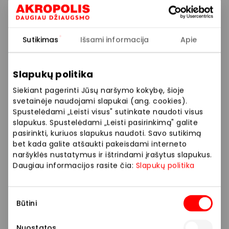
Metas atsinaujinti! 🤩 Tik DABAR atrinktoms prekėms
taikoma net iki -50% nuolaida!
Sutikimas
Išsami informacija
Apie
Prekybos ir pramogų centre „AKROPOLIS“
Slapukų politika
veikiančios parduotuvės ir paslaugų teikėjai
savarankiškai nustato taikomas nuolaidas, jų
Siekiant pagerinti Jūsų naršymo kokybę, šioje
dydžius bei kitas aktualias sąlygas. Stengiamės
svetainėje naudojami slapukai (ang. cookies).
Spustelėdami „Leisti visus" sutinkate naudoti visus
kuo tiksliau pateikti aktualią informaciją, tačiau,
slapukus. Spustelėdami „Leisti pasirinkimą" galite
jei kyla neatitikimų tarp mūsų tinklalapyje
pasirinkti, kuriuos slapukus naudoti. Savo sutikimą
pateiktos informacijos ir faktinės informacijos
bet kada galite atšaukti pakeisdami interneto
parduotuvėje ar paslaugų teikimo vietoje, visada
naršyklės nustatymus ir ištrindami įrašytus slapukus.
vadovaukitės tuo, kas nurodyta konkrečioje
Daugiau informacijos rasite čia:
Slapukų politika
parduotuvėje ar paslaugų teikimo vietoje. Visais
klausimais, susijusiais su konkrečiomis
Sutikimo
nuolaidomis bei vykstančiomis akcijomis,
Būtini
pasirinkimas
prašome kreiptis tiesiogiai į atitinkamą
parduotuvę ar paslaugų teikimo vietą.
Nuostatos