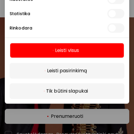
Statistika
Rinkodara
Prisijunkite prie mūsų
bendruomenės
Leisti visus
Pirmieji sužinokite apie geriausius pasiūlymus,
Daugiau
renginius ir naujausią informaciją iš AKROPOLIS
Leisti pasirinkimą
prekybos centro.
Tik būtini slapukai
Prenumeruoti