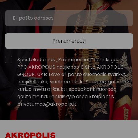
Prenumeruoti
Spustelėdamas „Prenumeruoti“ sutinki gauti
PPC AKROPOLIS naujienas. Dėl to AKROPOLIS
GROUP, UAB Tavo el. pašto duomenis tvarkys
naujienlaiškių siuntimo tikslu. Sutikimą galėsi bet
kuriuo metu atšaukti, spaudžiant nuorodą
gautame naujienlaiškyje arba kreipiantis
privatumas@akropolis.lt.