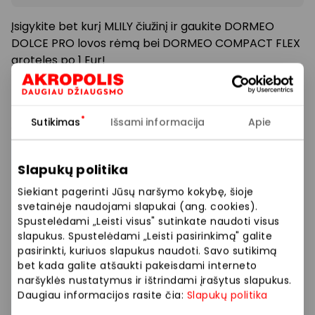
Įsigykite bet kurį MLILY čiužinį ir gaukite DORMEO
DOLCE PRO lovos rėmą bei DORMEO COMPACT FLEX
groteles po 1 Eur!
Pasiūlymas galioja įsigyjant MLILY čiužinį už visą kainą.
Lovos ir grotelių dydis priklauso nuo išsirinkto čiužinio
Sutikimas
Išsami informacija
Apie
dydžio. Šis pasiūlymas nesumuojamas su kitais
nuolaidų pasiūlymais ar kodais. Galioja 2026 07 08–
07 30 DORMEO HOME parduotuvėse PPC AKROPOLIS
Slapukų politika
Šiauliuose ir Klaipėdoje.
Siekiant pagerinti Jūsų naršymo kokybę, šioje
svetainėje naudojami slapukai (ang. cookies).
Spustelėdami „Leisti visus" sutinkate naudoti visus
Prekybos ir pramogų centre „AKROPOLIS“
slapukus. Spustelėdami „Leisti pasirinkimą" galite
veikiančios parduotuvės ir paslaugų teikėjai
pasirinkti, kuriuos slapukus naudoti. Savo sutikimą
savarankiškai nustato taikomas nuolaidas, jų
bet kada galite atšaukti pakeisdami interneto
dydžius bei kitas aktualias sąlygas. Stengiamės
naršyklės nustatymus ir ištrindami įrašytus slapukus.
kuo tiksliau pateikti aktualią informaciją, tačiau,
Daugiau informacijos rasite čia:
Slapukų politika
jei kyla neatitikimų tarp mūsų tinklalapyje