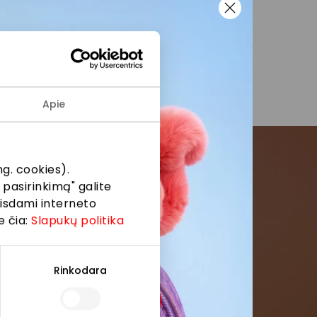
čiomis
i į
Apie
g. cookies).
 pasirinkimą" galite
menės
eisdami interneto
e čia:
Slapukų politika
formaciją iš
Rinkodara