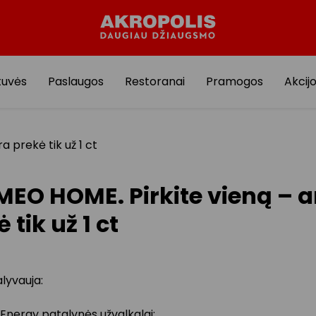
tuvės
Paslaugos
Restoranai
Pramogos
Akcij
 prekė tik už 1 ct
EO HOME. Pirkite vieną – a
 tik už 1 ct
alyvauja:
Energy patalynės užvalkalai;