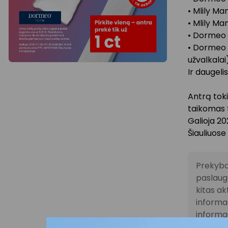
• Mlily M
• Mlily M
• Dormeo 
• Dormeo 
užvalkalai)
Ir daugelis
Antrą toki
taikomas t
Galioja 
Šiauliuose 
Prekybo
paslaugų
kitas ak
informac
informac
vietoje