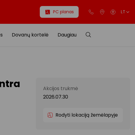
PC planas
LT
os
Dovanų kortelė
Daugiau
ntra
Akcijos trukmė
2026.07.30
Rodyti lokaciją žemėlapyje