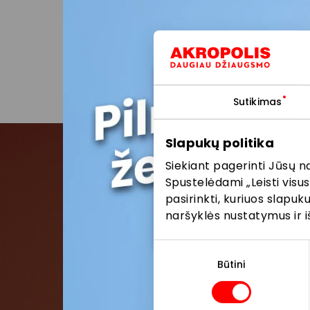
ar pasla
nuolaido
atitink
Sutikimas
Slapukų politika
Siekiant pagerinti Jūsų n
Spustelėdami „Leisti visus
Pris
pasirinkti, kuriuos slapu
naršyklės nustatymus ir i
Pirmieji su
Sutikimo
pasirinkimas
Būtini