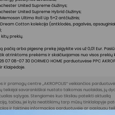
anchester United Supreme čiužinys;
anchester United Supreme Hybrid čiužinys;
Memosan Ultimo Roll Up 5+2 antčiužinis;
Dream Cotton kolekcija (antklodės, pagalvės, apsauginiai 
;
 kitų prekių.
ą pačią arba pigesnę prekę įsigykite vos už 0,01 Eur. Pasi
ik atrinktoms prekėms ir skaičiuojamas nuo visos prekių 
2026 07 08–07 30 DORMEO HOME parduotuvėse PPC AKRO
ir Klaipėdoje.
s ir pramogų centre „AKROPOLIS“ veikiančios parduotuvės
 teikėjai savarankiškai nustato taikomas nuolaidas, jų dyd
tualias sąlygas. Stengiamės kuo tiksliau pateikti aktualią
iją, tačiau, jei kyla neatitikimų tarp mūsų tinklalapyje pat
ijos ir faktinės informacijos parduotuvėje ar paslaugų te
, visada vadovaukitės tuo, kas nurodyta konkrečioje pardu