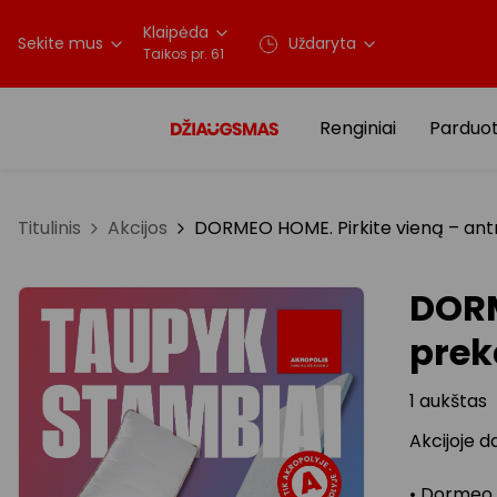
Klaipėda
Sekite mus
Uždaryta
Taikos pr. 61
Renginiai
Parduo
Titulinis
Akcijos
DORMEO HOME. Pirkite vieną – antra
DORM
prekė
1 aukštas
Akcijoje d
• Dormeo 