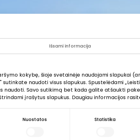
ugų teikimo vietoje. Visais klausimais, susijusiais su konkre
mis bei vykstančiomis akcijomis, prašome kreiptis tiesiogia
amą parduotuvę ar paslaugų teikimo vietą.
Išsami informacija
aršymo kokybę, šioje svetainėje naudojami slapukai (an
" sutinkate naudoti visus slapukus. Spustelėdami „Leisti
ijunkite prie mūsų bendruo
kus naudoti. Savo sutikimą bet kada galite atšaukti pak
štrindami įrašytus slapukus. Daugiau informacijos rasit
žinokite apie geriausius pasiūlymus, renginius ir naujausią in
AKROPOLIS prekybos centro.
Nuostatos
Statistika