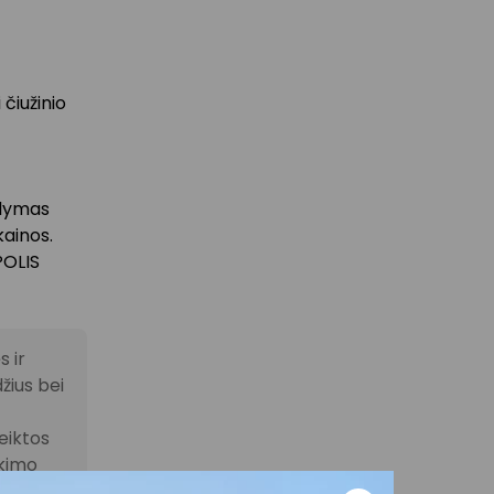
čiužinio
ūlymas
kainos.
POLIS
 ir
žius bei
eiktos
ikimo
otuvėje