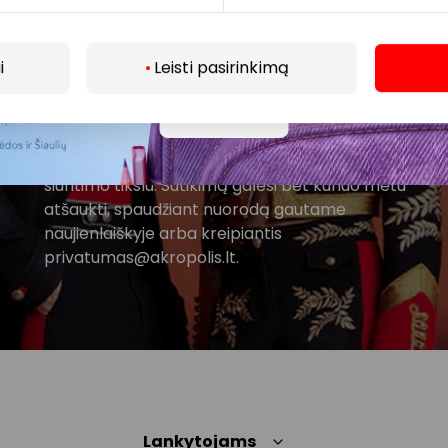
Prenumeruoti
i
Leisti pasirinkimą
Daugiau
Spustelėdamas „Prenumeruoti“ sutinki gauti PPC
AKROPOLIS naujienas. Dėl to AKROPOLIS GROUP,
UAB Tavo el. pašto duomenis tvarkys naujienlaiškių
siuntimo tikslu. Sutikimą galėsi bet kuriuo metu
atšaukti, spaudžiant nuorodą gautame
naujienlaiškyje arba kreipiantis
privatumas@akropolis.lt.
Lankytojams