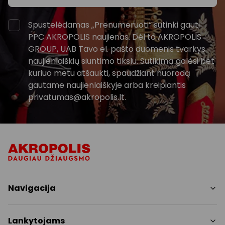
Spustelėdamas „Prenumeruoti“ sutinki gauti
PPC AKROPOLIS naujienas. Dėl to AKROPOLIS
GROUP, UAB Tavo el. pašto duomenis tvarkys
naujienlaiškių siuntimo tikslu. Sutikimą galėsi bet
kuriuo metu atšaukti, spaudžiant nuorodą
gautame naujienlaiškyje arba kreipiantis
privatumas@akropolis.lt.
Navigacija
Parduotuvės
Lankytojams
Paslaugos