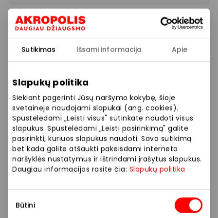
Atrinktiems produktams iki 35 % nuolaida!
Prekybos ir pramogų centre „AKROPOLIS“
Sutikimas
Išsami informacija
Apie
veikiančios parduotuvės ir paslaugų teikėjai
savarankiškai nustato taikomas nuolaidas, jų
Slapukų politika
dydžius bei kitas aktualias sąlygas.
Siekiant pagerinti Jūsų naršymo kokybę, šioje
Stengiamės kuo tiksliau pateikti aktualią
svetainėje naudojami slapukai (ang. cookies).
Spustelėdami „Leisti visus" sutinkate naudoti visus
informaciją, tačiau, jei kyla neatitikimų tarp mūsų
slapukus. Spustelėdami „Leisti pasirinkimą" galite
tinklalapyje pateiktos informacijos ir faktinės
pasirinkti, kuriuos slapukus naudoti. Savo sutikimą
informacijos parduotuvėje ar paslaugų teikimo
bet kada galite atšaukti pakeisdami interneto
vietoje, visada vadovaukitės tuo, kas nurodyta
naršyklės nustatymus ir ištrindami įrašytus slapukus.
konkrečioje parduotuvėje ar paslaugų teikimo
Daugiau informacijos rasite čia:
Slapukų politika
vietoje.
Sutikimo
Visais klausimais, susijusiais su konkrečiomis
Būtini
pasirinkimas
nuolaidomis bei vykstančiomis akcijomis,