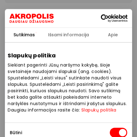
DOUGLAS parduotuvėje – Super kaina! Iki 40%
nuolaida atrinktiems produktams!
Sutikimas
Išsami informacija
Apie
Prekybos ir pramogų centre „AKROPOLIS“
veikiančios parduotuvės ir paslaugų teikėjai
savarankiškai nustato taikomas nuolaidas, jų
Slapukų politika
dydžius bei kitas aktualias sąlygas.
Siekiant pagerinti Jūsų naršymo kokybę, šioje
svetainėje naudojami slapukai (ang. cookies).
Stengiamės kuo tiksliau pateikti aktualią
Spustelėdami „Leisti visus" sutinkate naudoti visus
informaciją, tačiau, jei kyla neatitikimų tarp mūsų
slapukus. Spustelėdami „Leisti pasirinkimą" galite
tinklalapyje pateiktos informacijos ir faktinės
pasirinkti, kuriuos slapukus naudoti. Savo sutikimą
informacijos parduotuvėje ar paslaugų teikimo
bet kada galite atšaukti pakeisdami interneto
naršyklės nustatymus ir ištrindami įrašytus slapukus.
vietoje, visada vadovaukitės tuo, kas nurodyta
Daugiau informacijos rasite čia:
Slapukų politika
konkrečioje parduotuvėje ar paslaugų teikimo
vietoje.
Sutikimo
Būtini
Visais klausimais, susijusiais su konkrečiomis
pasirinkimas