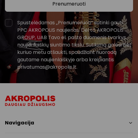
Prenumeruoti
Spustelėdamas „Prenumeruoti“ sutinki gauti
PPC AKROPOLIS naujienas. Dėl to AKROPOLIS
GROUP, UAB Tavo el. pašto duomenis tvarkys
naujienlaiškių siuntimo tikslu. Sutikimą galėsi bet
kuriuo metu atšaukti, spaudžiant nuorodą
gautame naujienlaiškyje arba kreipiantis
privatumas@akropolis.lt.
Navigacija
Parduotuvės