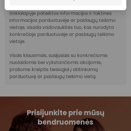
informaciją, tačiau, jei kyla neatitikimų tarp mūsų
tinklalapyje pateiktos informacijos ir faktinės
informacijos parduotuvėje ar paslaugų teikimo
vietoje, visada vadovaukitės tuo, kas nurodyta
konkrečioje parduotuvėje ar paslaugų teikimo
vietoje.
Visais klausimais, susijusiais su konkrečiomis
nuolaidomis bei vykstančiomis akcijomis,
prašome kreiptis tiesiogiai į atitinkamą
parduotuvę ar paslaugų teikimo vietą.
Prisijunkite prie mūsų
bendruomenės