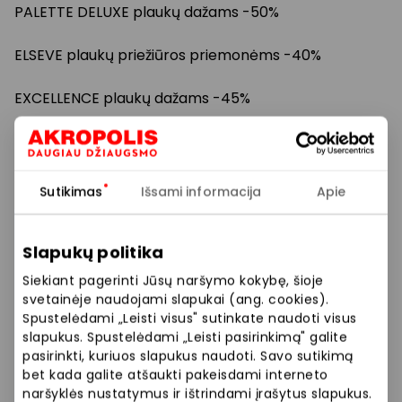
PALETTE DELUXE plaukų dažams -50%
ELSEVE plaukų priežiūros priemonėms -40%
EXCELLENCE plaukų dažams -45%
Kosmetiniams vatos diskeliams ir pagaliukams -40%
SILAN skalbinių minkštikliams -40%
Sutikimas
Išsami informacija
Apie
BREF WC valikliams/gaivikliams -50%
Slapukų politika
VANISH dėmių valikliams ir lapeliams -50%
Siekiant pagerinti Jūsų naršymo kokybę, šioje
svetainėje naudojami slapukai (ang. cookies).
L’OREAL PARIS Age Expert veido priežiūros
Spustelėdami „Leisti visus" sutinkate naudoti visus
priemonėms -45%
slapukus. Spustelėdami „Leisti pasirinkimą" galite
pasirinkti, kuriuos slapukus naudoti. Savo sutikimą
bet kada galite atšaukti pakeisdami interneto
PRARMA OIL veido priežiūros priemonėms -35%
naršyklės nustatymus ir ištrindami įrašytus slapukus.