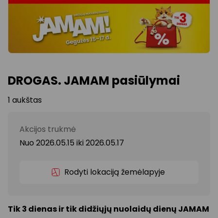
DROGAS. JAMAM pasiūlymai
1 aukštas
Akcijos trukmė
Nuo 2026.05.15
iki
2026.05.17
Rodyti lokaciją žemėlapyje
Tik 3 dienas ir tik didžiųjų nuolaidų dienų JAMAM