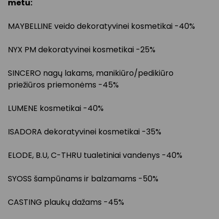
metu:
MAYBELLINE veido dekoratyvinei kosmetikai -40%
NYX PM dekoratyvinei kosmetikai -25%
SINCERO nagų lakams, manikiūro/pedikiūro
priežiūros priemonėms -45%
LUMENE kosmetikai -40%
ISADORA dekoratyvinei kosmetikai -35%
ELODE, B.U, C-THRU tualetiniai vandenys -40%
SYOSS šampūnams ir balzamams -50%
CASTING plaukų dažams -45%