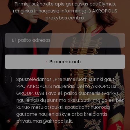
Pirmieji sužinokite apie geriausius pasiūlymus,
renginius ir naujausią informaciją iš AKROPOLIS
prekybos centro.
Prenumeruoti
Spustelėdamas „Prenumeruoti“ sutinki gauti
PPC AKROPOLIS naujienas. Dėl to AKROPOLIS
GROUP, UAB Tavo el. pašto duomenis tvarkys
naujienlaiškių siuntimo tikslu. Sutikimą galėsi bet
kuriuo metu atšaukti, spaudžiant nuorodą
gautame naujienlaiškyje arba kreipiantis
privatumas@akropolis.lt.