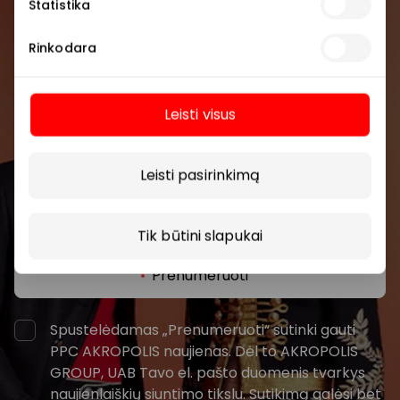
Statistika
Prisijunkite prie mūsų
Rinkodara
bendruomenės
Pirmieji sužinokite apie geriausius pasiūlymus,
Leisti visus
renginius ir naujausią informaciją iš AKROPOLIS
prekybos centro.
Daugiau
Leisti pasirinkimą
Tik būtini slapukai
Prenumeruoti
Spustelėdamas „Prenumeruoti“ sutinki gauti
PPC AKROPOLIS naujienas. Dėl to AKROPOLIS
GROUP, UAB Tavo el. pašto duomenis tvarkys
naujienlaiškių siuntimo tikslu. Sutikimą galėsi bet