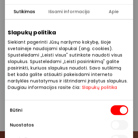
Sutikimas
Išsami informacija
Apie
Prekybos ir pramogų centre „AKROPOLIS“
veikiančios parduotuvės ir paslaugų teikėjai
savarankiškai nustato taikomas nuolaidas, jų
Slapukų politika
dydžius bei kitas aktualias sąlygas. Stengiamės
Siekiant pagerinti Jūsų naršymo kokybę, šioje
kuo tiksliau pateikti aktualią informaciją, tačiau,
svetainėje naudojami slapukai (ang. cookies).
jei kyla neatitikimų tarp mūsų tinklalapyje
Spustelėdami „Leisti visus" sutinkate naudoti visus
pateiktos informacijos ir faktinės informacijos
slapukus. Spustelėdami „Leisti pasirinkimą" galite
parduotuvėje ar paslaugų teikimo vietoje, visada
pasirinkti, kuriuos slapukus naudoti. Savo sutikimą
vadovaukitės tuo, kas nurodyta konkrečioje
bet kada galite atšaukti pakeisdami interneto
parduotuvėje ar paslaugų teikimo vietoje. Visais
naršyklės nustatymus ir ištrindami įrašytus slapukus.
klausimais, susijusiais su konkrečiomis
Daugiau informacijos rasite čia:
Slapukų politika
nuolaidomis bei vykstančiomis akcijomis,
prašome kreiptis tiesiogiai į atitinkamą
Sutikimo
parduotuvę ar paslaugų teikimo vietą.
Būtini
pasirinkimas
Nuostatos