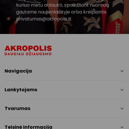
kuriuo metu atšaukti, spaudžiant nuorodą
gautame naujienlaiškyje arba kreipiantis
privatumas@akropolis.lt.
Navigacija
Parduotuvės
Lankytojams
Paslaugos
Restoranai ir kavinės
PC planas
Tvarumas
Pramogos
Nemokami patogumai
Draugiški gyvūnams
Tvarumo tikslai
Teisinė informacija
Kontaktai