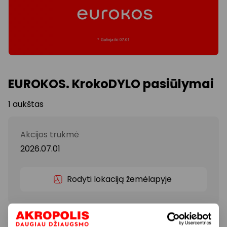
EUROKOS. KrokoDYLO pasiūlymai
1 aukštas
Akcijos trukmė
2026.07.01
Rodyti lokaciją žemėlapyje
BIRŽELIO SUPER pasiūlymai ir nuolaidos iki 50%