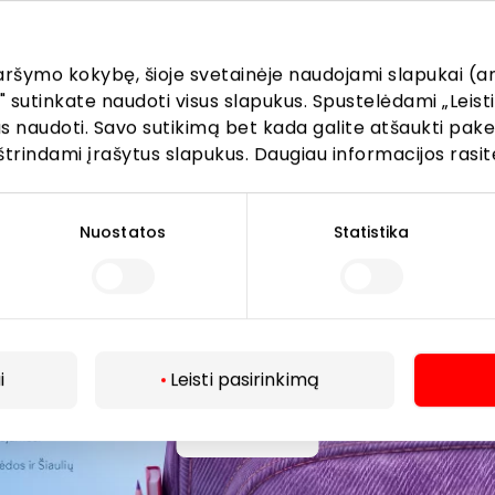
imų tarp mūsų tinklalapyje pateiktos informacijos ir fakti
ijos parduotuvėje ar paslaugų teikimo vietoje, visada
kitės tuo, kas nurodyta konkrečioje parduotuvėje ar pas
aršymo kokybę, šioje svetainėje naudojami slapukai (an
vietoje.
" sutinkate naudoti visus slapukus. Spustelėdami „Leisti
kus naudoti. Savo sutikimą bet kada galite atšaukti pak
lausimais, susijusiais su konkrečiomis nuolaidomis bei
štrindami įrašytus slapukus. Daugiau informacijos rasit
iomis akcijomis, prašome kreiptis tiesiogiai į atitinkamą
uvę ar paslaugų teikimo vietą.
Nuostatos
Statistika
i
Leisti pasirinkimą
ijunkite prie mūsų bendruo
Daugiau
žinokite apie geriausius pasiūlymus, renginius ir naujausią in