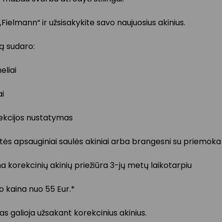
 „Fielmann“ ir užsisakykite savo naujuosius akinius.
 sudaro:
eliai
ai
ekcijos nustatymas
tės apsauginiai saulės akiniai arba brangesni su priemoka
korekcinių akinių priežiūra 3-jų metų laikotarpiu
 kaina nuo 55 Eur.*
s galioja užsakant korekcinius akinius.