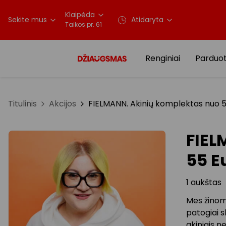
Klaipėda
Sekite mus
Atidaryta
Taikos pr. 61
Renginiai
Parduo
Titulinis
Akcijos
FIELMANN. Akinių komplektas nuo 5
FIEL
55 E
1 aukštas
Mes žinome
patogiai s
akiniais n