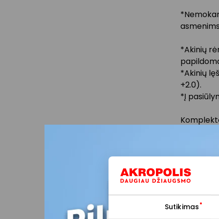
*Nemokama
asmenims,
*Akinių rėm
papildom
*Akinių lęš
+2.0).
*Į pasiūl
Komplekto
pasiūlyma
Prekybo
paslaugų
kitas ak
Sutikimas
Stengiam