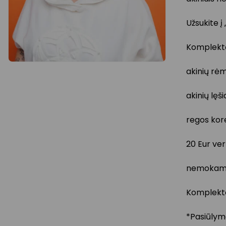
Užsukite į
Komplektą
akinių rėm
akinių lęši
regos kor
20 Eur ver
nemokama 
Komplekto
*Pasiūlyma