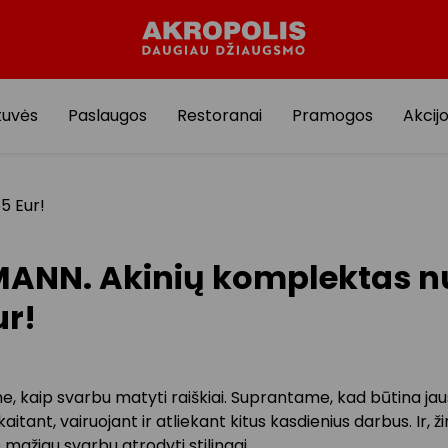
tuvės
Paslaugos
Restoranai
Pramogos
Akcij
5 Eur!
MANN. Akinių komplektas n
ur!
, kaip svarbu matyti raiškiai. Suprantame, kad būtina jau
kaitant, vairuojant ir atliekant kitus kasdienius darbus. Ir, 
e mažiau svarbu atrodyti stilingai.