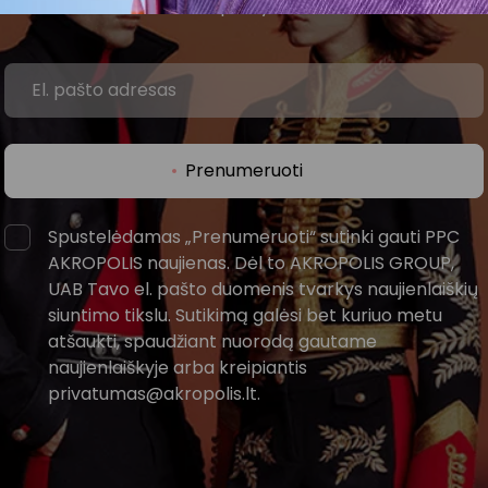
AKROPOLIS prekybos centro.
Prenumeruoti
Spustelėdamas „Prenumeruoti“ sutinki gauti PPC
AKROPOLIS naujienas. Dėl to AKROPOLIS GROUP,
UAB Tavo el. pašto duomenis tvarkys naujienlaiškių
siuntimo tikslu. Sutikimą galėsi bet kuriuo metu
atšaukti, spaudžiant nuorodą gautame
naujienlaiškyje arba kreipiantis
privatumas@akropolis.lt.