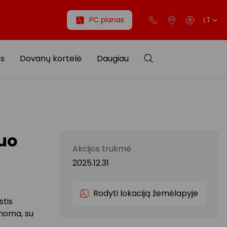
PC planas
LT
os
Dovanų kortelė
Daugiau
uo
Akcijos trukmė
2025.12.31
Rodyti lokaciją žemėlapyje
stis
žinoma, su