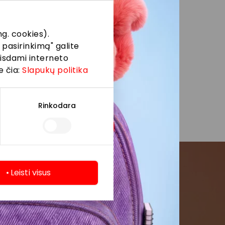
nės
laugų
g. cookies).
 pasirinkimą" galite
eisdami interneto
e čia:
Slapukų politika
Rinkodara
Leisti visus
menės
formaciją iš