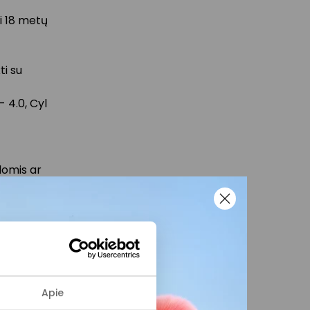
 18 metų
ti su
- 4.0, Cyl
domis ar
 ir
žius bei
Apie
la