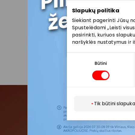
neatitik
informac
Slapukų politika
vadovau
Siekiant pagerinti Jūsų n
teikimo 
Spustelėdami „Leisti visus
pasirinkti, kuriuos slapu
Visais k
naršyklės nustatymus ir i
vykstanč
parduot
Sutikimo
pasirinkimas
Būtini
Tik būtini slapuka
Pris
Pirmieji su