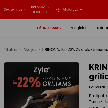
Klaipėda
Sekite mus
Atidaryta
Taikos pr. 61
Renginiai
Parduo
Titulinis
Akcijos
KRINONA. Iki -22% Zyle elektriniams
KRIN
gril
1 aukštas
Pasiilgote
Tam skirti 
daržoves,