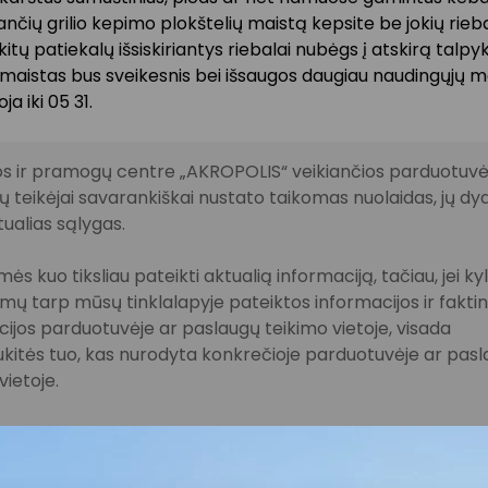
nčių grilio kepimo plokštelių maistą kepsite be jokių riebal
itų patiekalų išsiskiriantys riebalai nubėgs į atskirą talpy
aistas bus sveikesnis bei išsaugos daugiau naudingųjų m
ja iki 05 31.
s ir pramogų centre „AKROPOLIS“ veikiančios parduotuvės
 teikėjai savarankiškai nustato taikomas nuolaidas, jų dyd
tualias sąlygas.
ės kuo tiksliau pateikti aktualią informaciją, tačiau, jei ky
imų tarp mūsų tinklalapyje pateiktos informacijos ir fakti
ijos parduotuvėje ar paslaugų teikimo vietoje, visada
kitės tuo, kas nurodyta konkrečioje parduotuvėje ar pas
vietoje.
lausimais, susijusiais su konkrečiomis nuolaidomis bei
iomis akcijomis, prašome kreiptis tiesiogiai į atitinkamą
uvę ar paslaugų teikimo vietą.