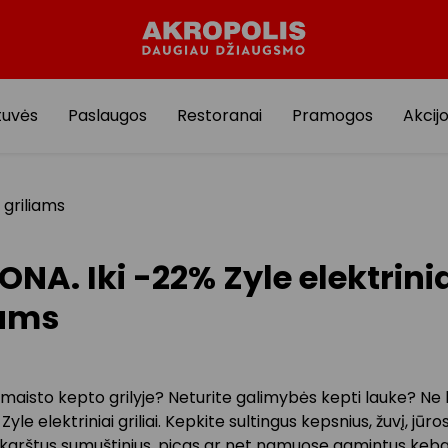
tuvės
Paslaugos
Restoranai
Pramogos
Akcij
 griliams
ONA. Iki -22% Zyle elektrin
iams
 maisto kepto grilyje? Neturite galimybės kepti lauke? Ne
Zyle elektriniai griliai. Kepkite sultingus kepsnius, žuvį, jūr
 karštus sumuštinius, picas ar net namuose gamintus keba