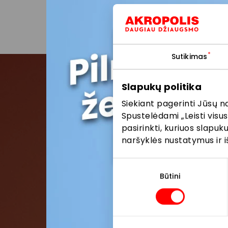
Sutikimas
Slapukų politika
Pris
Siekiant pagerinti Jūsų n
Spustelėdami „Leisti visus
pasirinkti, kuriuos slapu
Pirmieji su
naršyklės nustatymus ir i
Sutikimo
pasirinkimas
Būtini