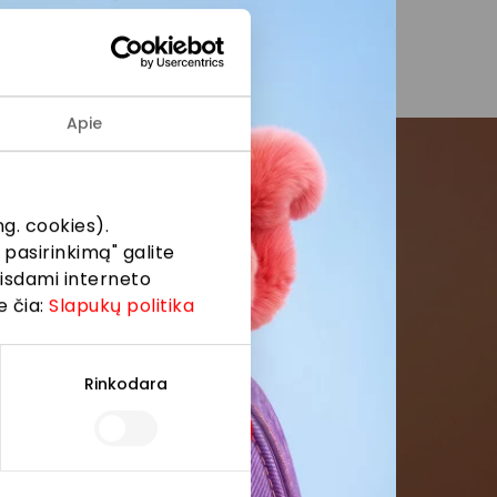
Apie
menės
g. cookies).
 pasirinkimą" galite
eisdami interneto
formaciją iš
e čia:
Slapukų politika
Rinkodara