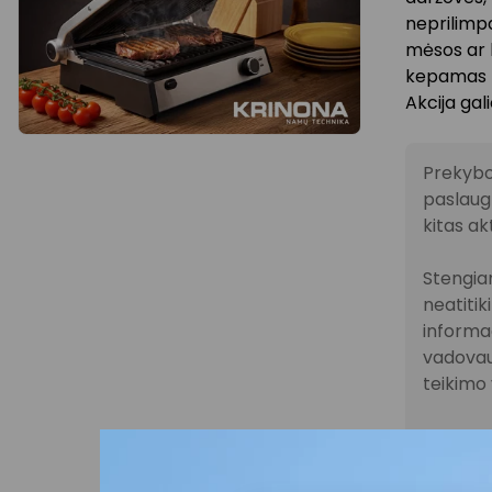
neprilimpa
mėsos ar k
kepamas m
Akcija galio
Prekybo
paslaugų
kitas ak
Stengiam
neatitik
informac
vadovau
teikimo 
Visais k
vykstanč
parduot