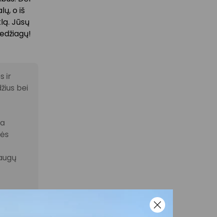
ų, o iš
klą. Jūsų
edžiagų!
 ir
žius bei
la
nės
laugų