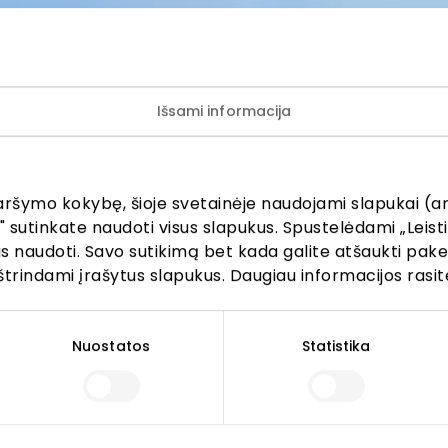
Išsami informacija
ijunkite prie mūsų bendruo
aršymo kokybę, šioje svetainėje naudojami slapukai (an
" sutinkate naudoti visus slapukus. Spustelėdami „Leisti
kus naudoti. Savo sutikimą bet kada galite atšaukti pak
žinokite apie geriausius pasiūlymus, renginius ir naujausią in
štrindami įrašytus slapukus. Daugiau informacijos rasit
AKROPOLIS prekybos centro.
Nuostatos
Statistika
Prenumeruoti