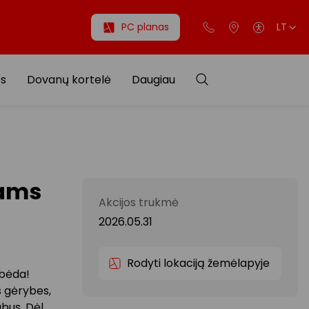
PC planas
LT
os
Dovanų kortelė
Daugiau
iams
Akcijos trukmė
2026.05.31
Rodyti lokaciją žemėlapyje
 bėda!
os gėrybes,
bus. Dėl