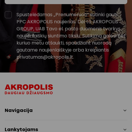
Spustelėdamas „Prenumeruoti“ sutinki gauti
PPC AKROPOLIS naujienas. Dėl to AKROPOLIS
GROUP, UAB Tavo el. pašto duomenis tvarkys
naujienlaiškių siuntimo tikslu. Sutikimą galėsi bet
kuriuo metu atšaukti, spaudžiant nuorodą
gautame naujienlaiškyje arba kreipiantis
privatumas@akropolis.lt.
Navigacija
Parduotuvės
Lankytojams
Paslaugos