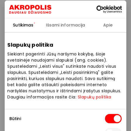
Atrinktiems kvepalams -25% nuolaida.
Pasiūlymas galioja : 06.24-07.06
Sutikimas
Išsami informacija
Apie
Prekybos ir pramogų centre „AKROPOLIS“
Slapukų politika
veikiančios parduotuvės ir paslaugų teikėjai
Siekiant pagerinti Jūsų naršymo kokybę, šioje
savarankiškai nustato taikomas nuolaidas, jų
svetainėje naudojami slapukai (ang. cookies).
dydžius bei kitas aktualias sąlygas. Stengiamės
Spustelėdami „Leisti visus" sutinkate naudoti visus
kuo tiksliau pateikti aktualią informaciją, tačiau,
slapukus. Spustelėdami „Leisti pasirinkimą" galite
jei kyla neatitikimų tarp mūsų tinklalapyje
pasirinkti, kuriuos slapukus naudoti. Savo sutikimą
pateiktos informacijos ir faktinės informacijos
bet kada galite atšaukti pakeisdami interneto
parduotuvėje ar paslaugų teikimo vietoje, visada
naršyklės nustatymus ir ištrindami įrašytus slapukus.
vadovaukitės tuo, kas nurodyta konkrečioje
Daugiau informacijos rasite čia:
Slapukų politika
parduotuvėje ar paslaugų teikimo vietoje. Visais
klausimais, susijusiais su konkrečiomis
Sutikimo
nuolaidomis bei vykstančiomis akcijomis,
Būtini
pasirinkimas
prašome kreiptis tiesiogiai į atitinkamą