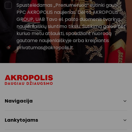
Spustelėdamas „Prenumeruoti“ sutinki gauti
PPC AKROPOLIS naujienas. Dėl to AKROPOLIS
GROUP, UAB Tavo el. pašto duomenis tvarkys
naujienlaiškių siuntimo tikslu. Sutikimą galėsi bet
kuriuo metu atšaukti, spaudžiant nuorodą
gautame naujienlaiškyje arba kreipiantis
privatumas@akropolis.lt.
Navigacija
Parduotuvės
Lankytojams
Paslaugos
Restoranai ir kavinės
PC planas