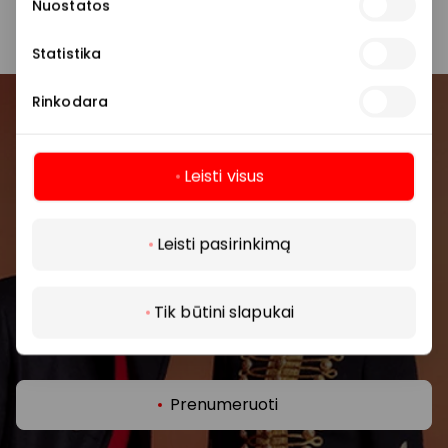
parduotuvę ar paslaugų teikimo vietą.
Nuostatos
Statistika
Rinkodara
Prisijunkite prie mūsų
bendruomenės
Leisti visus
Pirmieji sužinokite apie geriausius pasiūlymus,
Daugiau
renginius ir naujausią informaciją iš AKROPOLIS
Leisti pasirinkimą
prekybos centro.
Tik būtini slapukai
Prenumeruoti