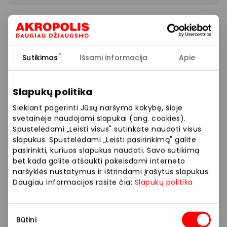
Locherber Milano atrinktiems produktams taikoma
speciali kaina.
Sutikimas
Išsami informacija
Apie
Prekybos ir pramogų centre „AKROPOLIS“
veikiančios parduotuvės ir paslaugų teikėjai
savarankiškai nustato taikomas nuolaidas, jų
Slapukų politika
dydžius bei kitas aktualias sąlygas.
Siekiant pagerinti Jūsų naršymo kokybę, šioje
svetainėje naudojami slapukai (ang. cookies).
Stengiamės kuo tiksliau pateikti aktualią
Spustelėdami „Leisti visus" sutinkate naudoti visus
informaciją, tačiau, jei kyla neatitikimų tarp mūsų
slapukus. Spustelėdami „Leisti pasirinkimą" galite
tinklalapyje pateiktos informacijos ir faktinės
pasirinkti, kuriuos slapukus naudoti. Savo sutikimą
informacijos parduotuvėje ar paslaugų teikimo
bet kada galite atšaukti pakeisdami interneto
naršyklės nustatymus ir ištrindami įrašytus slapukus.
vietoje, visada vadovaukitės tuo, kas nurodyta
Daugiau informacijos rasite čia:
Slapukų politika
konkrečioje parduotuvėje ar paslaugų teikimo
vietoje.
Sutikimo
Būtini
Visais klausimais, susijusiais su konkrečiomis
pasirinkimas