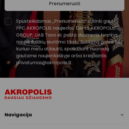
Prenumeruoti
Spustelėdamas „Prenumeruoti“ sutinki gauti
PPC AKROPOLIS naujienas. Dėl to AKROPOLIS
GROUP, UAB Tavo el. pašto duomenis tvarkys
naujienlaiškių siuntimo tikslu. Sutikimą galėsi bet
kuriuo metu atšaukti, spaudžiant nuorodą
gautame naujienlaiškyje arba kreipiantis
privatumas@akropolis.lt.
Navigacija
Parduotuvės