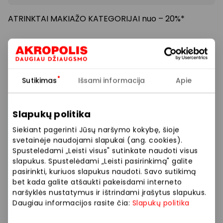
ATRINKTAI MAKIAŽO KATEGORIJAI nuo – 20%*
*Pasiūlymas galioja atrinktų prekinių ženklų makiažo
kategorijai apsipirkus nuo 7.99 €
su klubo kortele
KRISTIANA salonuose iki 2026.02.22. Nuolaidos
nesumuojamos ir netaikoma dovanų kortelėms.
Sutikimas
Išsami informacija
Apie
Prekybos ir pramogų centre „AKROPOLIS“
Slapukų politika
veikiančios parduotuvės ir paslaugų teikėjai
Siekiant pagerinti Jūsų naršymo kokybę, šioje
savarankiškai nustato taikomas nuolaidas, jų
svetainėje naudojami slapukai (ang. cookies).
dydžius bei kitas aktualias sąlygas.
Spustelėdami „Leisti visus" sutinkate naudoti visus
slapukus. Spustelėdami „Leisti pasirinkimą" galite
Stengiamės kuo tiksliau pateikti aktualią
pasirinkti, kuriuos slapukus naudoti. Savo sutikimą
informaciją, tačiau, jei kyla neatitikimų tarp mūsų
bet kada galite atšaukti pakeisdami interneto
naršyklės nustatymus ir ištrindami įrašytus slapukus.
tinklalapyje pateiktos informacijos ir faktinės
Daugiau informacijos rasite čia:
Slapukų politika
informacijos parduotuvėje ar paslaugų teikimo
vietoje, visada vadovaukitės tuo, kas nurodyta