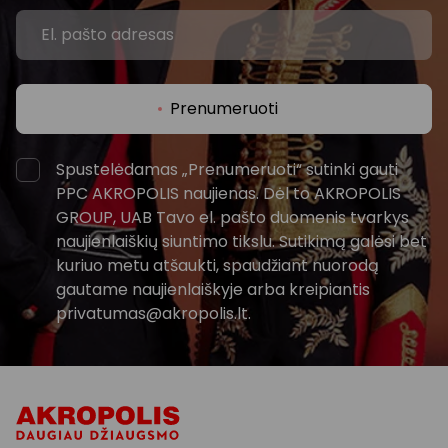
Prenumeruoti
Spustelėdamas „Prenumeruoti“ sutinki gauti
PPC AKROPOLIS naujienas. Dėl to AKROPOLIS
GROUP, UAB Tavo el. pašto duomenis tvarkys
naujienlaiškių siuntimo tikslu. Sutikimą galėsi bet
kuriuo metu atšaukti, spaudžiant nuorodą
gautame naujienlaiškyje arba kreipiantis
privatumas@akropolis.lt.