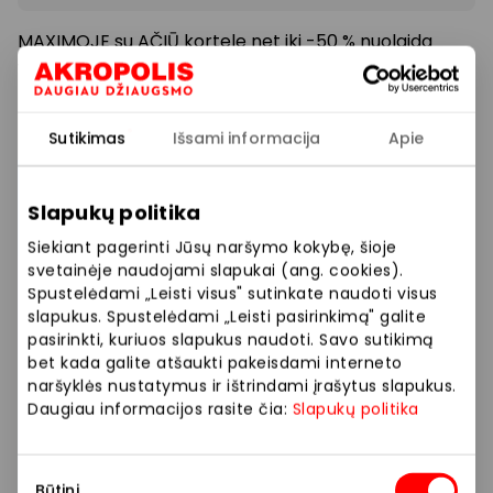
MAXIMOJE su AČIŪ kortele net iki -50 % nuolaida
visoms ne maisto prekėms, perkant 2 ar daugiau
prekių.
Sutikimas
Išsami informacija
Apie
Prekybos ir pramogų centre „AKROPOLIS“
veikiančios parduotuvės ir paslaugų teikėjai
Slapukų politika
savarankiškai nustato taikomas nuolaidas, jų
dydžius bei kitas aktualias sąlygas.
Siekiant pagerinti Jūsų naršymo kokybę, šioje
svetainėje naudojami slapukai (ang. cookies).
Spustelėdami „Leisti visus" sutinkate naudoti visus
Stengiamės kuo tiksliau pateikti aktualią
slapukus. Spustelėdami „Leisti pasirinkimą" galite
informaciją, tačiau, jei kyla neatitikimų tarp mūsų
pasirinkti, kuriuos slapukus naudoti. Savo sutikimą
tinklalapyje pateiktos informacijos ir faktinės
bet kada galite atšaukti pakeisdami interneto
informacijos parduotuvėje ar paslaugų teikimo
naršyklės nustatymus ir ištrindami įrašytus slapukus.
vietoje, visada vadovaukitės tuo, kas nurodyta
Daugiau informacijos rasite čia:
Slapukų politika
konkrečioje parduotuvėje ar paslaugų teikimo
vietoje.
Sutikimo
Būtini