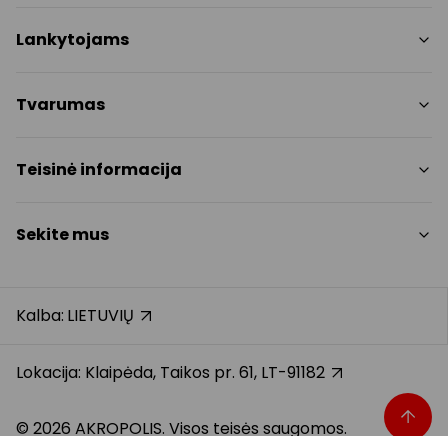
Parduotuvės
Lankytojams
Paslaugos
Restoranai ir kavinės
PC planas
Tvarumas
Pramogos
Nemokami patogumai
Draugiški gyvūnams
Tvarumo tikslai
Teisinė informacija
Kontaktai
Tvarumo ataskaita
Akcijos
Politikos
Prekybos centro taisyklės
Sekite mus
Dovanų kortelė
Slapukų politika
Karjera
Privatumo politika
Instagram
Atsiliepimai
Dovanų kortelės bendrosios taisyklės
Facebook
Kalba:
LIETUVIŲ
Pranešėjų apsauga
YouTube
Klientų aptarnavimo standartas
TikTok
Lokacija: Klaipėda, Taikos pr. 61, LT-91182
© 2026 AKROPOLIS. Visos teisės saugomos.