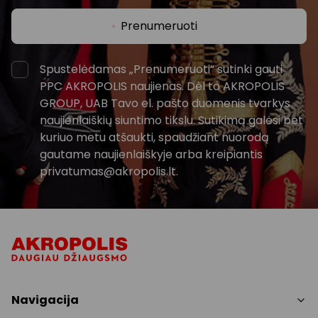
Prenumeruoti
Spustelėdamas „Prenumeruoti“ sutinki gauti
PPC AKROPOLIS naujienas. Dėl to AKROPOLIS
GROUP, UAB Tavo el. pašto duomenis tvarkys
naujienlaiškių siuntimo tikslu. Sutikimą galėsi bet
kuriuo metu atšaukti, spaudžiant nuorodą
gautame naujienlaiškyje arba kreipiantis
privatumas@akropolis.lt.
Navigacija