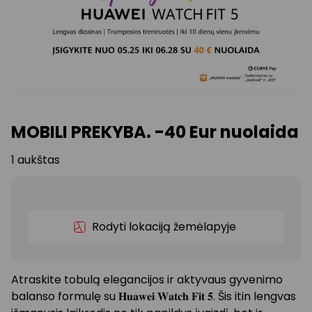
MOBILI PREKYBA. -40 Eur nuolaida
1 aukštas
Rodyti lokaciją žemėlapyje
Atraskite tobulą elegancijos ir aktyvaus gyvenimo
balanso formulę su 𝐇𝐮𝐚𝐰𝐞𝐢 𝐖𝐚𝐭𝐜𝐡 𝐅𝐢𝐭 𝟓. Šis itin lengvas