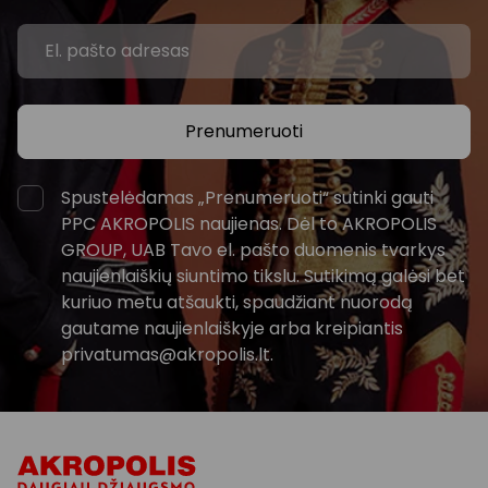
Prenumeruoti
Spustelėdamas „Prenumeruoti“ sutinki gauti
PPC AKROPOLIS naujienas. Dėl to AKROPOLIS
GROUP, UAB Tavo el. pašto duomenis tvarkys
naujienlaiškių siuntimo tikslu. Sutikimą galėsi bet
kuriuo metu atšaukti, spaudžiant nuorodą
gautame naujienlaiškyje arba kreipiantis
privatumas@akropolis.lt.