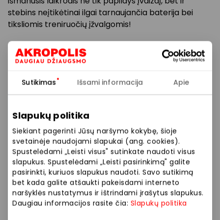
išmanusis laikrodis ne tik papildys įvaizdį, bet ir
stebins neįtikėtinai ilgai tarnaujančia baterija bei
tiksliomis treniruočių įžvalgomis!
Užsukite į „Mobili prekyba” parduotuvę ir išmanųjį
Huawei Watch Fit 5 laikrodį įsigykite tik už 159 Eur
(įprasta kaina 199 Eur).
Sutikimas
Išsami informacija
Apie
„Mobili prekyba” – Tavo išmanus asmeninis
ekspertas. Daugiau informacijos ir ypatingų
Slapukų politika
pasiūlymų rasite „Mobili prekyba” parduotuvėje.
Siekiant pagerinti Jūsų naršymo kokybę, šioje
svetainėje naudojami slapukai (ang. cookies).
Prekybos ir pramogų centre „AKROPOLIS“
Spustelėdami „Leisti visus" sutinkate naudoti visus
veikiančios parduotuvės ir paslaugų teikėjai
slapukus. Spustelėdami „Leisti pasirinkimą" galite
pasirinkti, kuriuos slapukus naudoti. Savo sutikimą
savarankiškai nustato taikomas nuolaidas, jų
bet kada galite atšaukti pakeisdami interneto
dydžius bei kitas aktualias sąlygas. Stengiamės
naršyklės nustatymus ir ištrindami įrašytus slapukus.
kuo tiksliau pateikti aktualią informaciją, tačiau,
Daugiau informacijos rasite čia:
Slapukų politika
jei kyla neatitikimų tarp mūsų tinklalapyje