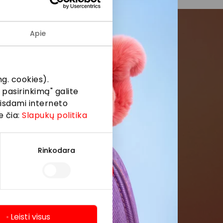
Apie
menės
g. cookies).
formaciją iš
 pasirinkimą" galite
eisdami interneto
e čia:
Slapukų politika
Rinkodara
Leisti visus