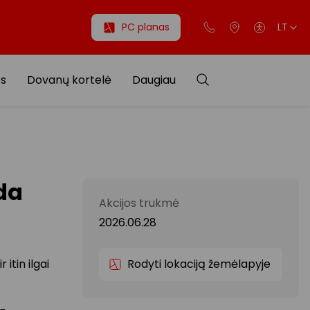
PC planas
LT
os
Dovanų kortelė
Daugiau
da
Akcijos trukmė
2026.06.28
itin ilgai
Rodyti lokaciją žemėlapyje