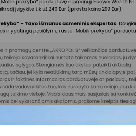
 „Mobili prekyba” parduotuvę ir išmanųjį Huawei Watch Fit
aikrodį įsigykite tik už 249 Eur (įprasta kaina 299 Eur).
prekyba” – Tavo išmanus asmeninis ekspertas.
Daugia
os ir ypatingų pasiūlymų rasite „Mobili prekyba” parduotu
s ir pramogų centre „AKROPOLIS“ veikiančios parduotuvės
 teikėjai savarankiškai nustato taikomas nuolaidas, jų dyd
tualias sąlygas. Stengiamės kuo tiksliau pateikti aktualią
iją, tačiau, jei kyla neatitikimų tarp mūsų tinklalapyje pat
ijos ir faktinės informacijos parduotuvėje ar paslaugų te
, visada vadovaukitės tuo, kas nurodyta konkrečioje pardu
ugų teikimo vietoje. Visais klausimais, susijusiais su konkre
mis bei vykstančiomis akcijomis, prašome kreiptis tiesiogia
amą parduotuvę ar paslaugų teikimo vietą.