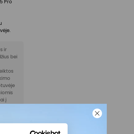
 5 Pro
u
vėje.
 ir
žius bei
eiktos
ikimo
otuvėje
čiomis
i į