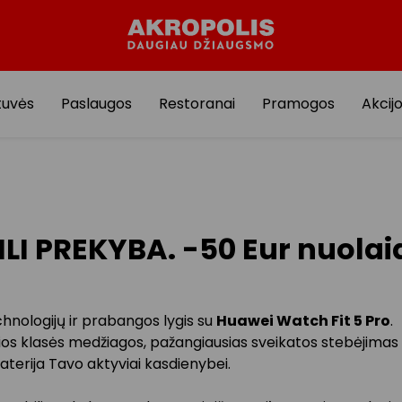
tuvės
Paslaugos
Restoranai
Pramogos
Akcij
LI PREKYBA. -50 Eur nuolai
hnologijų ir prabangos lygis su
Huawei Watch Fit 5 Pro
.
os klasės medžiagos, pažangiausias sveikatos stebėjimas ir 
baterija Tavo aktyviai kasdienybei.