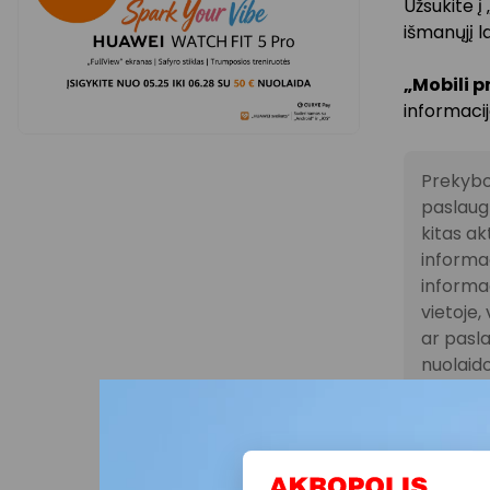
Užsukite į
išmanųjį l
„Mobili 
informacij
Prekybo
paslaugų
kitas ak
informac
informac
vietoje
ar pasla
nuolaido
atitink