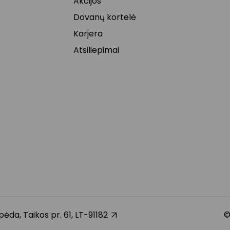
Akcijos
Dovanų kortelė
Karjera
Atsiliepimai
ipėda, Taikos pr. 61, LT-91182
©