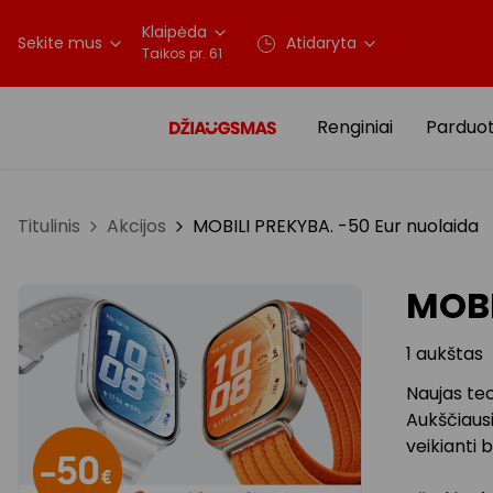
Klaipėda
Sekite mus
Atidaryta
Taikos pr. 61
Renginiai
Parduo
Titulinis
Akcijos
MOBILI PREKYBA. -50 Eur nuolaida
MOBI
1 aukštas
Naujas tec
Aukščiausi
veikianti 