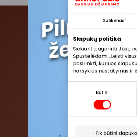
Sutikimas
Pris
Slapukų politika
Siekiant pagerinti Jūsų n
Pirmieji su
Spustelėdami „Leisti visus
pasirinkti, kuriuos slapu
naršyklės nustatymus ir i
Sutikimo
pasirinkimas
Būtini
Tik būtini slapuka