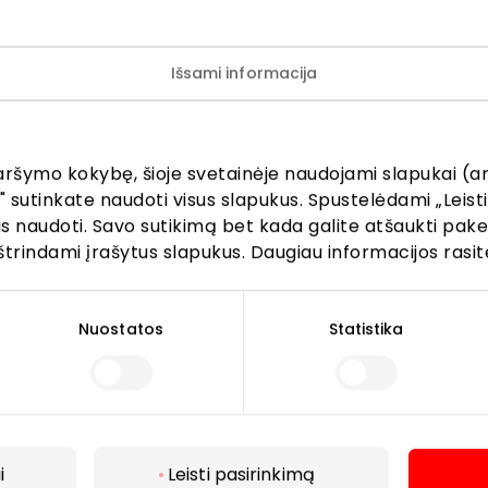
Išsami informacija
ijunkite prie mūsų bendruo
aršymo kokybę, šioje svetainėje naudojami slapukai (an
žinokite apie geriausius pasiūlymus, renginius ir naujausią in
" sutinkate naudoti visus slapukus. Spustelėdami „Leisti
AKROPOLIS prekybos centro.
kus naudoti. Savo sutikimą bet kada galite atšaukti pak
štrindami įrašytus slapukus. Daugiau informacijos rasit
Nuostatos
Statistika
Prenumeruoti
Spustelėdamas „Prenumeruoti“ sutinki gauti PPC
AKROPOLIS naujienas. Dėl to AKROPOLIS GROUP,
i
Leisti pasirinkimą