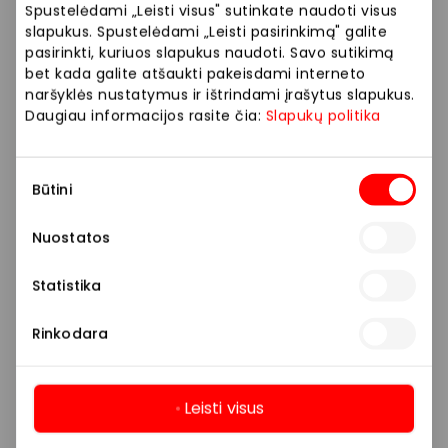
Spustelėdami „Leisti visus" sutinkate naudoti visus
prekyba“ išmanioje parduotuvėje.
slapukus. Spustelėdami „Leisti pasirinkimą" galite
pasirinkti, kuriuos slapukus naudoti. Savo sutikimą
bet kada galite atšaukti pakeisdami interneto
Prekybos ir pramogų centre „AKROPOLIS“
naršyklės nustatymus ir ištrindami įrašytus slapukus.
veikiančios parduotuvės ir paslaugų teikėjai
Daugiau informacijos rasite čia:
Slapukų politika
savarankiškai nustato taikomas nuolaidas, jų
dydžius bei kitas aktualias sąlygas.
Sutikimo
Būtini
pasirinkimas
Stengiamės kuo tiksliau pateikti aktualią
informaciją, tačiau, jei kyla neatitikimų tarp mūsų
Nuostatos
tinklalapyje pateiktos informacijos ir faktinės
informacijos parduotuvėje ar paslaugų teikimo
Statistika
vietoje, visada vadovaukitės tuo, kas nurodyta
konkrečioje parduotuvėje ar paslaugų teikimo
Rinkodara
vietoje.
Visais klausimais, susijusiais su konkrečiomis
Leisti visus
nuolaidomis bei vykstančiomis akcijomis,
Daugiau
prašome kreiptis tiesiogiai į atitinkamą