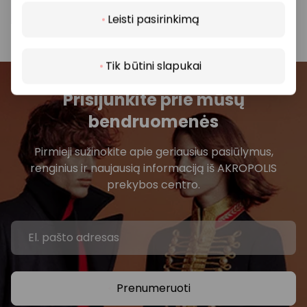
parduotuvę ar paslaugų teikimo vietą.
Leisti pasirinkimą
Tik būtini slapukai
Prisijunkite prie mūsų
bendruomenės
Pirmieji sužinokite apie geriausius pasiūlymus,
renginius ir naujausią informaciją iš AKROPOLIS
prekybos centro.
Prenumeruoti