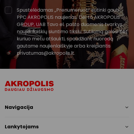
Spustelėdamas „Prenumeruoti“ sutinki gauti
PPC AKROPOLIS naujienas. Dėl to AKROPOLIS
GROUP, UAB Tavo el. pašto duomenis tvarkys
naujienlaiškių siuntimo tikslu. Sutikimą galėsi bet
kuriuo metu atšaukti, spaudžiant nuorodą
gautame naujienlaiškyje arba kreipiantis
privatumas@akropolis.lt.
Navigacija
Parduotuvės
Lankytojams
Paslaugos