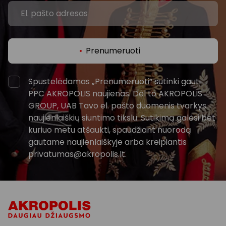
Prenumeruoti
Spustelėdamas „Prenumeruoti“ sutinki gauti
PPC AKROPOLIS naujienas. Dėl to AKROPOLIS
GROUP, UAB Tavo el. pašto duomenis tvarkys
naujienlaiškių siuntimo tikslu. Sutikimą galėsi bet
kuriuo metu atšaukti, spaudžiant nuorodą
gautame naujienlaiškyje arba kreipiantis
privatumas@akropolis.lt.