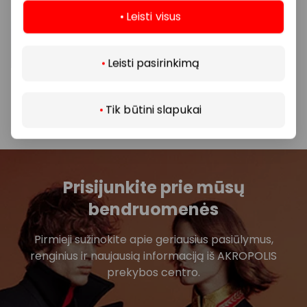
konkrečioje parduotuvėje ar paslaugų teikimo
Leisti visus
vietoje.
Daugiau
Visais klausimais, susijusiais su konkrečiomis
Leisti pasirinkimą
nuolaidomis bei vykstančiomis akcijomis,
prašome kreiptis tiesiogiai į atitinkamą
parduotuvę ar paslaugų teikimo vietą.
Tik būtini slapukai
Prisijunkite prie mūsų
bendruomenės
Pirmieji sužinokite apie geriausius pasiūlymus,
renginius ir naujausią informaciją iš AKROPOLIS
prekybos centro.