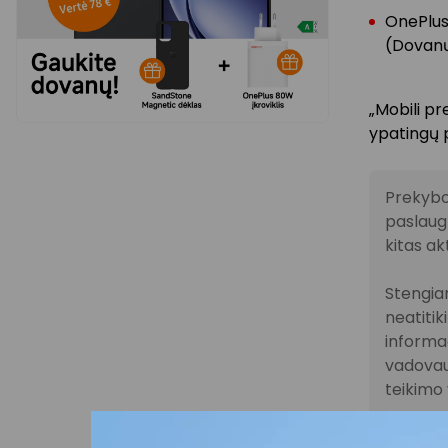
OnePlus
(Dovanų
„Mobili pr
ypatingų 
Prekybo
paslaugų
kitas ak
Stengiam
neatitik
informac
vadovau
teikimo 
Visais k