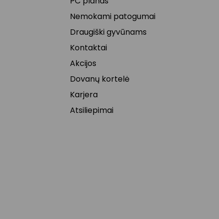
PC planas
Nemokami patogumai
Draugiški gyvūnams
Kontaktai
Akcijos
Dovanų kortelė
Karjera
Atsiliepimai