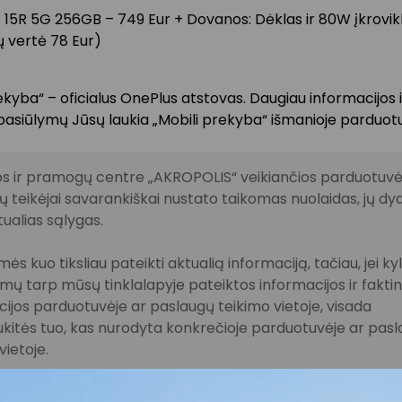
 15R 5G 256GB – 749 Eur + Dovanos: Dėklas ir 80W įkrovikl
 vertė 78 Eur)
ekyba“ – oficialus OnePlus atstovas. Daugiau informacijos i
pasiūlymų Jūsų laukia „Mobili prekyba“ išmanioje parduotu
s ir pramogų centre „AKROPOLIS“ veikiančios parduotuvės
 teikėjai savarankiškai nustato taikomas nuolaidas, jų dyd
tualias sąlygas.
ės kuo tiksliau pateikti aktualią informaciją, tačiau, jei ky
imų tarp mūsų tinklalapyje pateiktos informacijos ir fakti
ijos parduotuvėje ar paslaugų teikimo vietoje, visada
kitės tuo, kas nurodyta konkrečioje parduotuvėje ar pas
vietoje.
lausimais, susijusiais su konkrečiomis nuolaidomis bei