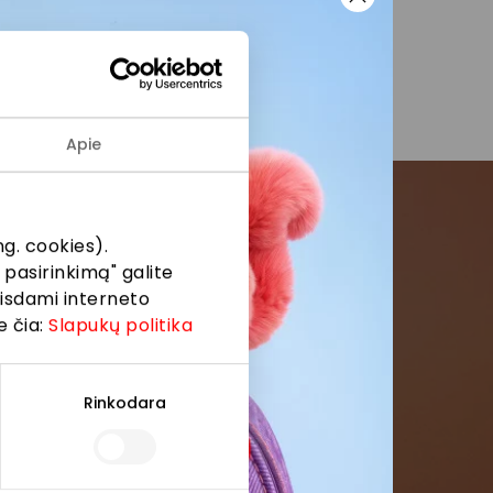
Apie
g. cookies).
menės
 pasirinkimą" galite
eisdami interneto
formaciją iš
e čia:
Slapukų politika
Rinkodara