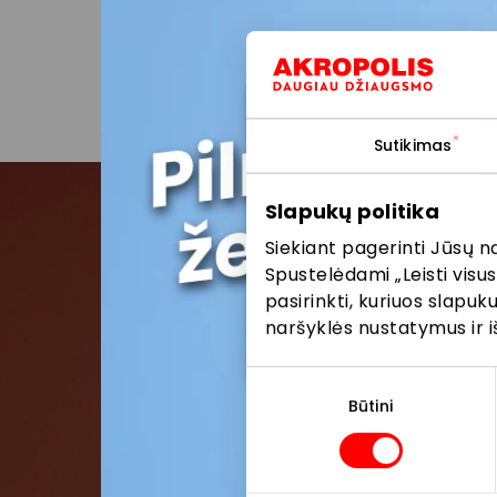
vykstanč
parduot
Sutikimas
Slapukų politika
Siekiant pagerinti Jūsų n
Pris
Spustelėdami „Leisti visus
pasirinkti, kuriuos slapu
Pirmieji su
naršyklės nustatymus ir i
Sutikimo
pasirinkimas
Būtini