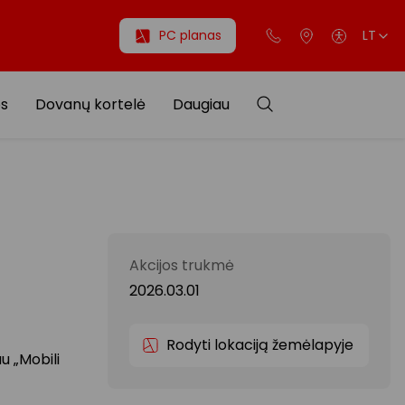
PC planas
LT
os
Dovanų kortelė
Daugiau
Akcijos trukmė
2026.03.01
Rodyti lokaciją žemėlapyje
u „Mobili