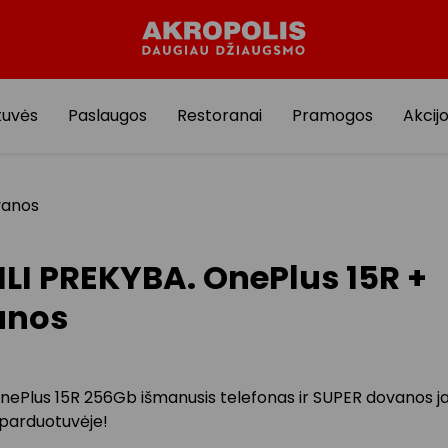
tuvės
Paslaugos
Restoranai
Pramogos
Akcij
vanos
LI PREKYBA. OnePlus 15R +
anos
OnePlus 15R 256Gb išmanusis telefonas ir SUPER dovanos ja
parduotuvėje!