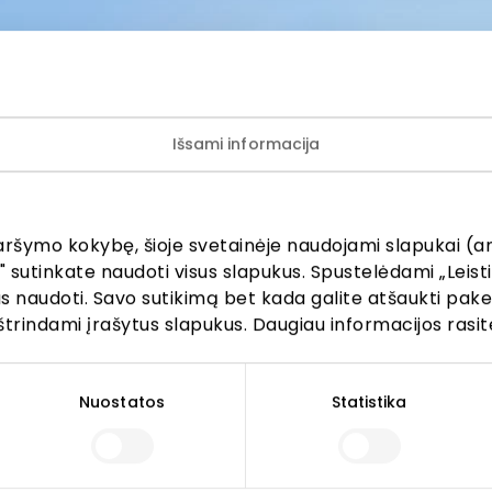
iomis akcijomis, prašome kreiptis tiesiogiai į atitinkamą
uvę ar paslaugų teikimo vietą.
Išsami informacija
aršymo kokybę, šioje svetainėje naudojami slapukai (an
ijunkite prie mūsų bendruo
" sutinkate naudoti visus slapukus. Spustelėdami „Leisti
kus naudoti. Savo sutikimą bet kada galite atšaukti pak
žinokite apie geriausius pasiūlymus, renginius ir naujausią in
štrindami įrašytus slapukus. Daugiau informacijos rasit
AKROPOLIS prekybos centro.
Nuostatos
Statistika