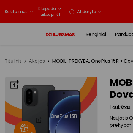
Klaipėda
Sekite mus
Atidaryta
Taikos pr. 61
Renginiai
Parduo
Titulinis
Akcijos
MOBILI PREKYBA. OnePlus 15R + Do
MOBI
Dov
1 aukštas
Naujasis 
prekyba“ 