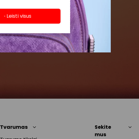
Leisti visus
Tvarumas
Sekite
mus