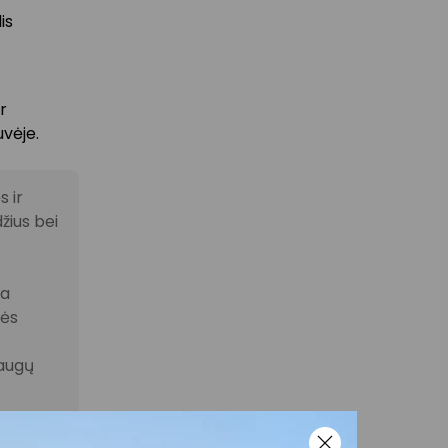
is
r
vėje.
 ir
žius bei
la
nės
laugų