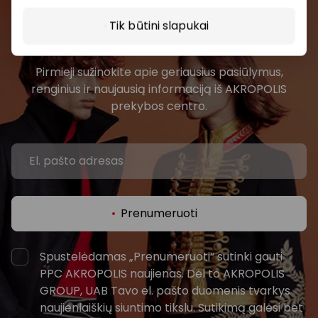
Prisijunkite prie mūsų
Tik būtini slapukai
bendruomenės
Pirmieji sužinokite apie geriausius pasiūlymus,
renginius ir naujausią informaciją iš AKROPOLIS
prekybos centro.
Prenumeruoti
Spustelėdamas „Prenumeruoti“ sutinki gauti
PPC AKROPOLIS naujienas. Dėl to AKROPOLIS
GROUP, UAB Tavo el. pašto duomenis tvarkys
naujienlaiškių siuntimo tikslu. Sutikimą galėsi bet