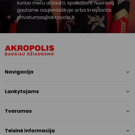
kuriuo metu atšaukti, spaudžiant nuorodą
gautame naujienlaiškyje arba kreipiantis
privatumas@akropolis.lt.
Navigacija
Parduotuvės
Lankytojams
Paslaugos
Restoranai ir kavinės
PC planas
Tvarumas
Pramogos
Nemokami patogumai
Draugiški gyvūnams
Tvarumo tikslai
Teisinė informacija
Kontaktai
Tvarumo ataskaita