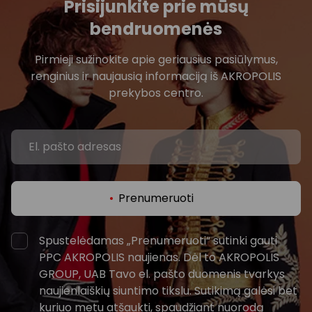
Prisijunkite prie mūsų
bendruomenės
Pirmieji sužinokite apie geriausius pasiūlymus,
renginius ir naujausią informaciją iš AKROPOLIS
prekybos centro.
Prenumeruoti
Spustelėdamas „Prenumeruoti“ sutinki gauti
PPC AKROPOLIS naujienas. Dėl to AKROPOLIS
GROUP, UAB Tavo el. pašto duomenis tvarkys
naujienlaiškių siuntimo tikslu. Sutikimą galėsi bet
kuriuo metu atšaukti, spaudžiant nuorodą