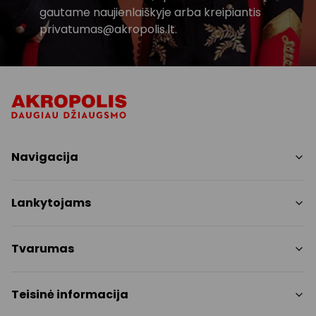
gautame naujienlaiškyje arba kreipiantis
privatumas@akropolis.lt.
Navigacija
Parduotuvės
Lankytojams
Paslaugos
Restoranai ir kavinės
PC planas
Tvarumas
Pramogos
Nemokami patogumai
Draugiški gyvūnams
Tvarumo tikslai
Teisinė informacija
Kontaktai
Tvarumo ataskaita