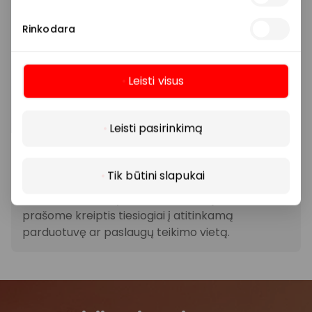
dydžius bei kitas aktualias sąlygas.
Rinkodara
Stengiamės kuo tiksliau pateikti aktualią
informaciją, tačiau, jei kyla neatitikimų tarp mūsų
Leisti visus
tinklalapyje pateiktos informacijos ir faktinės
informacijos parduotuvėje ar paslaugų teikimo
Daugiau
vietoje, visada vadovaukitės tuo, kas nurodyta
Leisti pasirinkimą
konkrečioje parduotuvėje ar paslaugų teikimo
vietoje.
Tik būtini slapukai
Visais klausimais, susijusiais su konkrečiomis
nuolaidomis bei vykstančiomis akcijomis,
prašome kreiptis tiesiogiai į atitinkamą
parduotuvę ar paslaugų teikimo vietą.