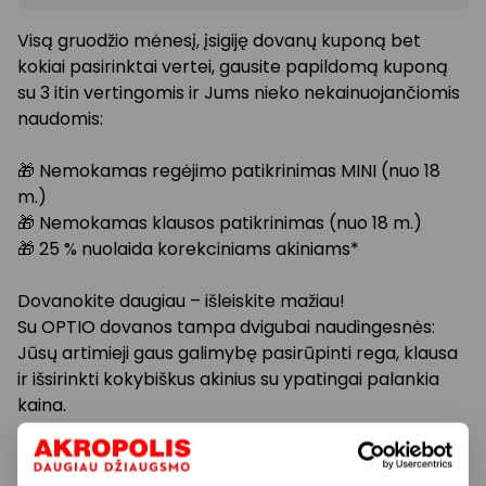
Visą gruodžio mėnesį, įsigiję dovanų kuponą bet
kokiai pasirinktai vertei, gausite papildomą kuponą
su 3 itin vertingomis ir Jums nieko nekainuojančiomis
naudomis:
🎁 Nemokamas regėjimo patikrinimas MINI (nuo 18
m.)
🎁 Nemokamas klausos patikrinimas (nuo 18 m.)
🎁 25 % nuolaida korekciniams akiniams*
Dovanokite daugiau – išleiskite mažiau!
Su OPTIO dovanos tampa dvigubai naudingesnės:
Jūsų artimieji gaus galimybę pasirūpinti rega, klausa
ir išsirinkti kokybiškus akinius su ypatingai palankia
kaina.
Protinga, verta ir draugiška piniginei!
* Pirkdami bet kurios vertės OPTIO dovanų kuponą,