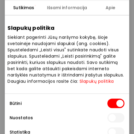
papildomai gaunate tris naudas: nemokamą MINI
Sutikimas
Išsami informacija
Apie
regėjimo patikrinimą, nemokamą klausos
patikrinimą ir 25 % nuolaidą korekciniams akiniams.
Slapukų politika
Nemokamas regėjimo ir klausos patikrinimas
atliekamas asmenims nuo 18 metų. Nuolaida
Siekiant pagerinti Jūsų naršymo kokybę, šioje
akiniams galioja perkant 150 € ir didesnės vertės
svetainėje naudojami slapukai (ang. cookies).
korekcinių akinių komplektą (rėmeliai, lęšiai) ir
Spustelėdami „Leisti visus" sutinkate naudoti visus
gaminant akinius. Visos papildomos naudos yra
slapukus. Spustelėdami „Leisti pasirinkimą" galite
pasirinkti, kuriuos slapukus naudoti. Savo sutikimą
vienkartinės, nesumuojamos su optikos salonuose
bet kada galite atšaukti pakeisdami interneto
galiojančiomis akcijomis. Dovanų kuponą su pridėtine
naršyklės nustatymus ir ištrindami įrašytus slapukus.
verte galima įsigyti OPTIO optikoje. Dovanų kuponu
Daugiau informacijos rasite čia:
Slapukų politika
atsiskaityti ir nuolaida pasinaudoti galima tik fizinėse
parduotuvėse. Akcija galioja iki 2025 12 31. Daugiau
Sutikimo
informacijos teirautis konsultantų.
Būtini
pasirinkimas
Nuostatos
Prekybos ir pramogų centre „AKROPOLIS“
veikiančios parduotuvės ir paslaugų teikėjai
Statistika
savarankiškai nustato taikomas nuolaidas, jų