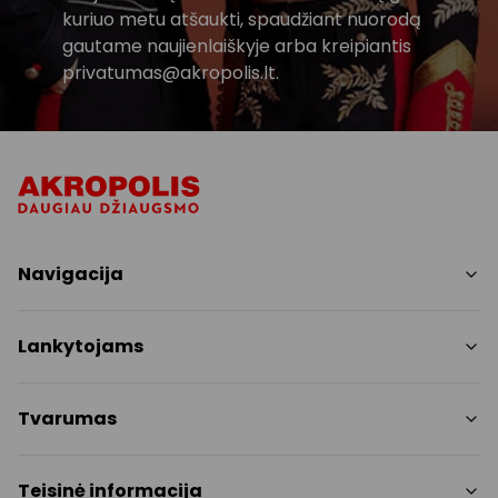
kuriuo metu atšaukti, spaudžiant nuorodą
gautame naujienlaiškyje arba kreipiantis
privatumas@akropolis.lt.
Navigacija
Parduotuvės
Lankytojams
Paslaugos
Restoranai ir kavinės
PC planas
Tvarumas
Pramogos
Nemokami patogumai
Draugiški gyvūnams
Tvarumo tikslai
Teisinė informacija
Kontaktai