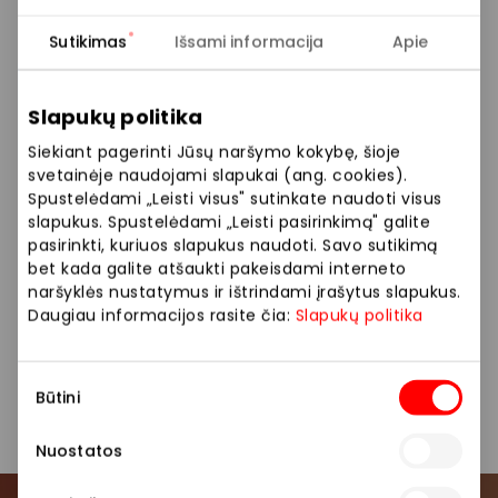
Rudenį atrodykite nepriekaištingai su nauja Pako
Sutikimas
Išsami informacija
Apie
Lorente rudens–žiemos kolekcija!*
Slapukų politika
Rinkitės iš kruopščiai atrinktų kostiumų, marškinių,
megztinių bei patogios laisvalaikio aprangos,
Siekiant pagerinti Jūsų naršymo kokybę, šioje
sukurtos šiuolaikiniam vyrui, vertinančiam kokybę ir
svetainėje naudojami slapukai (ang. cookies).
Spustelėdami „Leisti visus" sutinkate naudoti visus
stilių.
slapukus. Spustelėdami „Leisti pasirinkimą" galite
pasirinkti, kuriuos slapukus naudoti. Savo sutikimą
Subtilios detalės, rafinuotas dizainas ir
bet kada galite atšaukti pakeisdami interneto
nepriekaištingi kirpimai leis Jums atrodyti išskirtinai
naršyklės nustatymus ir ištrindami įrašytus slapukus.
bei jaustis užtikrintai kiekvienoje situacijoje.
Daugiau informacijos rasite čia:
Slapukų politika
*Perkant 3 naujos kolekcijos prekes, taikoma – 20 %
Sutikimo
nuolaida.
Būtini
pasirinkimas
Nuostatos