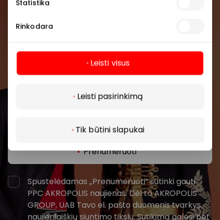
Statistika
Prisijunkite prie mūsų
Rinkodara
bendruomenės
Pirmieji sužinokite apie geriausius pasiūlymus,
Leisti visus
renginius ir naujausią informaciją iš AKROPOLIS
prekybos centro.
Daugiau
Leisti pasirinkimą
Tik būtini slapukai
Prenumeruoti
Spustelėdamas „Prenumeruoti“ sutinki gauti
PPC AKROPOLIS naujienas. Dėl to AKROPOLIS
GROUP, UAB Tavo el. pašto duomenis tvarkys
naujienlaiškių siuntimo tikslu. Sutikimą galėsi bet