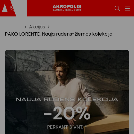
Titulinis
Akcijos
PAKO LORENTE. Nauja rudens-žiemos kolekcija